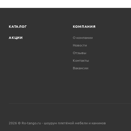
КАТАЛОГ
КОМПАНИЯ
АКЦИИ
О компании
Новости
Отзывы
Контакты
Вакансии
2026 © Ro-tango.ru - шоурум плетёной мебели и каминов