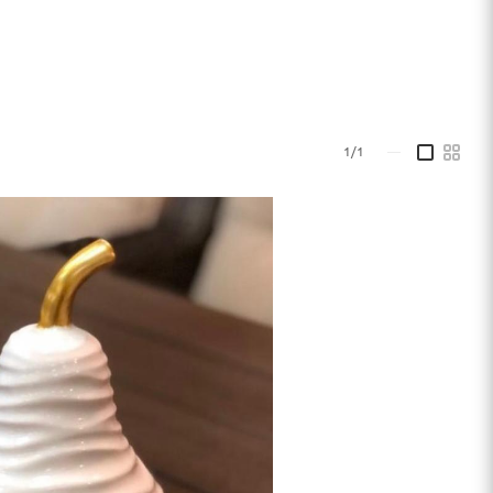
1/1
—