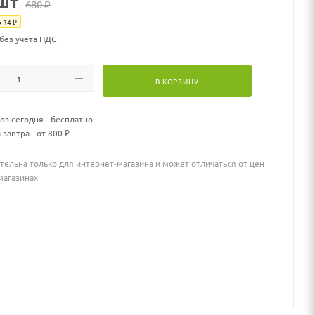
шт
680
₽
я
34
₽
 без учета НДС
В КОРЗИНУ
з сегодня - бесплатно
 завтра - от 800 ₽
тельна только для интернет-магазина и может отличаться от цен
магазинах