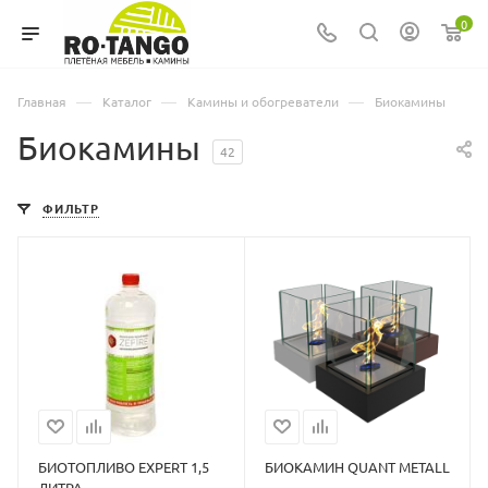
0
—
—
—
Главная
Каталог
Камины и обогреватели
Биокамины
Биокамины
42
ФИЛЬТР
БИОТОПЛИВО EXPERT 1,5
БИОКАМИН QUANT METALL
ЛИТРА