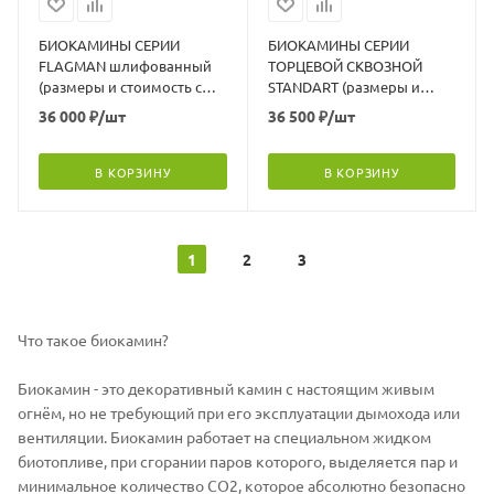
БИОКАМИНЫ СЕРИИ
БИОКАМИНЫ СЕРИИ
FLAGMAN шлифованный
ТОРЦЕВОЙ СКВОЗНОЙ
(размеры и стоимость см.
STANDART (размеры и
в описании)
стоимость см. в описании)
36 000
₽
/шт
36 500
₽
/шт
В КОРЗИНУ
В КОРЗИНУ
1
2
3
Что такое биокамин?
Биокамин - это декоративный камин с настоящим живым
огнём, но не требующий при его эксплуатации дымохода или
вентиляции. Биокамин работает на специальном жидком
биотопливе, при сгорании паров которого, выделяется пар и
минимальное количество СО2, которое абсолютно безопасно