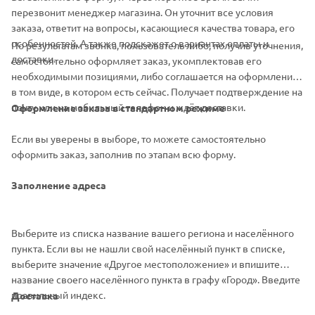
перезвонит менеджер магазина. Он уточнит все условия
заказа, ответит на вопросы, касающиеся качества товара, его
особенностей. А также подскажет о вариантах оплаты и
По результатам звонка, пользователь либо, получив уточнения,
доставки.
самостоятельно оформляет заказ, укомплектовав его
необходимыми позициями, либо соглашается на оформление
в том виде, в котором есть сейчас. Получает подтверждение на
почту или на мобильный телефон и ждёт доставки.
Оформление заказа в стандартном режиме
Если вы уверены в выборе, то можете самостоятельно
оформить заказ, заполнив по этапам всю форму.
Заполнение адреса
Выберите из списка название вашего региона и населённого
пункта. Если вы не нашли свой населённый пункт в списке,
выберите значение «Другое местоположение» и впишите
название своего населённого пункта в графу «Город». Введите
правильный индекс.
Доставка