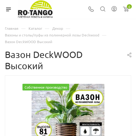
0
—
—
—
Главная
Каталог
Декор
—
Вазоны и столы/пуфы из полимерной лозы Deckwood
Вазон DeckWOOD Высокий
Вазон DeckWOOD
Высокий
Собственное производство