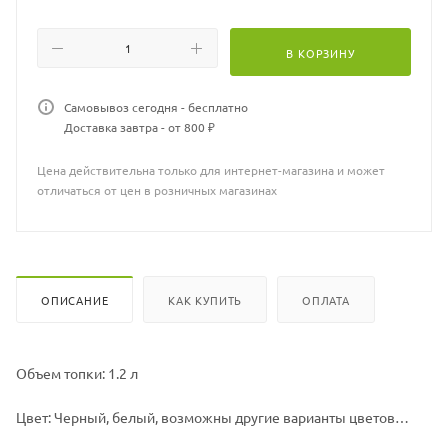
Материал: Бук, стекло, металл, закаленное стекло
В КОРЗИНУ
Тип биокамина: Напольный
Тип управления: Мануальный (ручной)
Самовывоз сегодня - бесплатно
Доставка завтра - от 800 ₽
Возможная ширина биокамина: любая на заказ
Цена действительна только для интернет-магазина и может
отличаться от цен в розничных магазинах
ОПИСАНИЕ
КАК КУПИТЬ
ОПЛАТА
Объем топки: 1.2 л
Цвет: Черный, белый, возможны другие варианты цветов