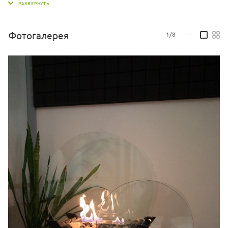
Форма: Круглый, Полукруглый, Модерн
Габариты ВхШхГ: 820х600х290 мм
Фотогалерея
1/8
—
Линия огня: 250 мм
Материал: Бук, стекло, металл, закаленное стекло
Тип биокамина: Напольный
Тип управления: Мануальный (ручной)
Возможная ширина биокамина: любая на заказ