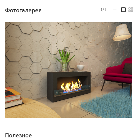
Габариты ВхШхГ: 400х900х202 мм
Фотогалерея
1/1
—
Линия огня: 400 мм
Материал: Сталь в порошковой окраске, топка - шлифованная
нержавеющая сталь, закаленное стекло
Тип биокамина: Напольный
Тип управления: Мануальный (ручной)
Возможная ширина биокамина: любая на заказ
Полезное