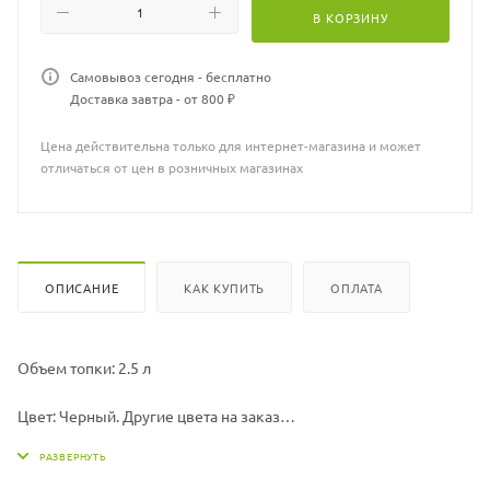
нержавеющая сталь, закаленное стекло
В КОРЗИНУ
Тип биокамина: Напольный
Самовывоз сегодня - бесплатно
Тип управления: Мануальный (ручной)
Доставка завтра - от 800 ₽
Возможная ширина биокамина: любая на заказ
Цена действительна только для интернет-магазина и может
отличаться от цен в розничных магазинах
ОПИСАНИЕ
КАК КУПИТЬ
ОПЛАТА
Объем топки: 2.5 л
Цвет: Черный. Другие цвета на заказ
Форма: Прямоугольный