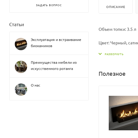
ЗАДАТЬ ВОПРОС
ОПИСАНИЕ
Статьи
Объем топки: 3.5 л
Эксплуатация и встраивание
Цвет: Черный, сати
биокаминов
Глубина: 350 мм
Преимущества мебели из
искусственного ротанга
Форма: Прямоугол
Полезное
Габариты ВхШхГ: 7
О нас
Высота: 700 мм
Линия огня: 600 мм
Материал: Сталь в
Тип биокамина: На