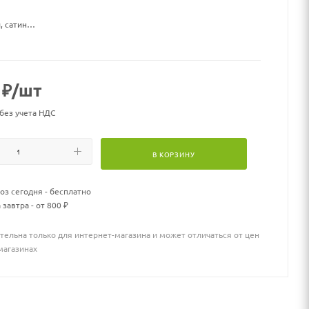
, сатин
 мм
оугольный
₽
/шт
хГ: 700х1000х350 мм
 без учета НДС
мм
В КОРЗИНУ
600 мм
аль в порошковой окраске, закаленное стекло
з сегодня - бесплатно
 завтра - от 800 ₽
а: Напольный
тельна только для интернет-магазина и может отличаться от цен
ия: Мануальный (ручной)
магазинах
рина биокамина: любая на заказ
0 мм