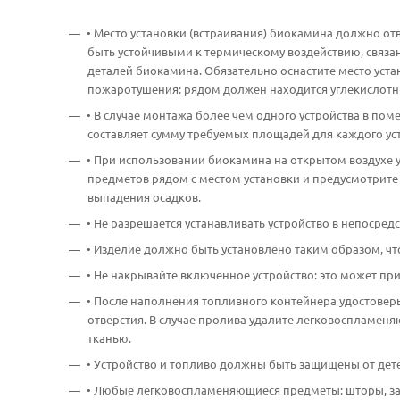
• Место установки (встраивания) биокамина должно о
быть устойчивыми к термическому воздействию, связа
деталей биокамина. Обязательно оснастите место ус
пожаротушения: рядом должен находится углекислотн
• В случае монтажа более чем одного устройства в п
составляет сумму требуемых площадей для каждого уст
• При использовании биокамина на открытом воздухе 
предметов рядом с местом установки и предусмотрите
выпадения осадков.
• Не разрешается устанавливать устройство в непосредс
• Изделие должно быть установлено таким образом, чт
• Не накрывайте включенное устройство: это может при
• После наполнения топливного контейнера удостовер
отверстия. В случае пролива удалите легковоспламе
тканью.
• Устройство и топливо должны быть защищены от дет
• Любые легковоспламеняющиеся предметы: шторы, зан