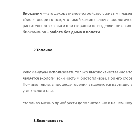
ануальный (ручной)
Биокамин
— это декоративное устройство с живым пламе
«био-» говорит о том, что такой камин является экологиче
биокамина: любая на заказ
растительного сырья и при сгорании не выделяет никаких
биокаминов –
работа без дыма и копоти.
2.Топливо
Рекомендуем использовать только высококачественное то
является экологически чистым биотопливом. При его сгор
Помимо тепла, в процессе горения выделяются пары дис
углекислого газа.
*топливо можно приобрести дополнительно в нашем шоу
3.Безопасность