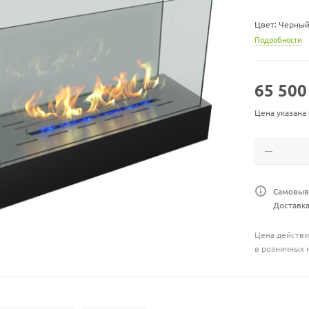
Цвет: Черный
Подробности
Глубина: 350
Форма: Прям
65 500
Габариты ВхШ
Цена указана
Высота: 700 
Линия огня: 
Материал: Ст
Самовыво
Доставка
Тип биокамин
Цена действи
Тип управлен
в розничных 
Возможная ши
Ширина: 100