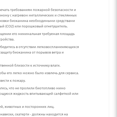
твечать требованиям пожарной безопасности и
нному с нагревом металлических и стеклянных
тановки биокамина необходимыми средствами
ый (CO2) или порошковый огнетушитель.
омещении его минимальная требуемая площадь
ройства.
убедитесь в отсутствии легковоспламеняющихся
 защиту биокамина от порывов ветра и
твенной близости к источнику влаги.
обы его легко можно было извлечь для сервиса.
вести к пожару.
ьтесь, что не пролили биотопливо мимо
няющуюся жидкость впитывающей салфеткой или
ей, животных и посторонних лиц.
авески, скатерти - должны находится на