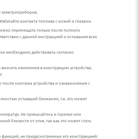
и электроприборов.
Избегайте контакта топлива с кожей и глазами.
можно перемещать только после полного
тветствии с данной инструкцией и остывания всех
иями необходимо действовать согласно
 вносить изменения в конструкцию устройства.
!
о после монтажа устройства и ознакомления с
лностью остывший биокамин, т.к. это может
мператур. Не прикасайтесь к горелке или
ной близости от огня, так как это может стать
 функций, не предусмотренных его конструкцией: