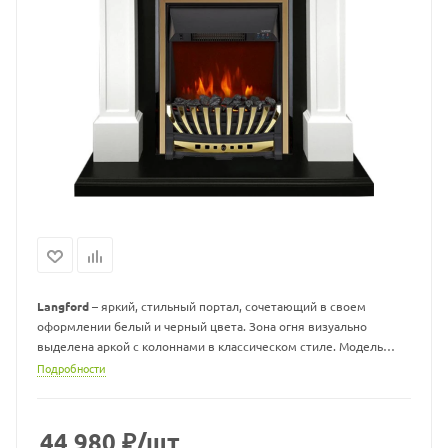
Langford
– яркий, стильный портал, сочетающий в своем
оформлении белый и черный цвета. Зона огня визуально
выделена аркой с колоннами в классическом стиле. Модель
подходит для установки как в городских квартирах, так и в
Подробности
загородном доме.
В сочетании с электрическими очагами Royal Flame создаст
44 980
₽
/шт
изысканный каминокомплект, который придаст интерьеру нотки