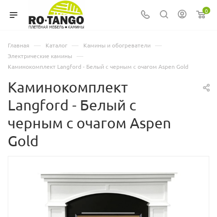
0
—
—
—
Главная
Каталог
Камины и обогреватели
—
Электрические камины
Каминокомплект Langford - Белый с черным с очагом Aspen Gold
Каминокомплект
Langford - Белый с
черным с очагом Aspen
Gold