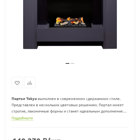
Портал Tokyo
выполнен в современном сдержанном стиле.
Представлен в нескольких цветовых решениях. Портал имеет
строгие, лаконичные формы и станет идеальным дополнением
практически любого интерьера.
Подробности
Предназначен для совместного использования с очагами
Dimplex.