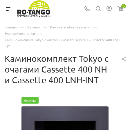
0
—
—
—
Главная
Каталог
Камины и обогреватели
—
Электрические камины
Каминокомплект Tokyo с очагами Cassette 400 NH и Cassette 400 LNH-
INT
Каминокомплект Tokyo с
очагами Cassette 400 NH
и Cassette 400 LNH-INT
Новинка