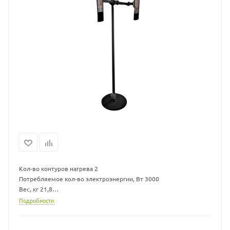
Кол-во контуров нагрева 2
Потребляемое кол-во электроэнергии, Вт 3000
Вес, кг 21,8
Высота, см 215
Подробности
Ширина, см 49
Длина, см 121