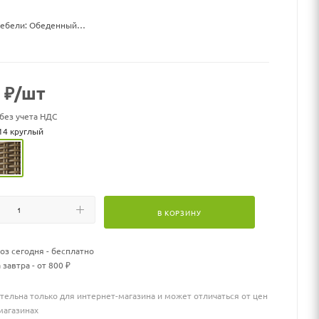
мебели: Обеденный
(см): 200*85*85 см
ркас - алюминий, искусственный ротанг
₽
/шт
ушки: Чехол - ткань мебельная, наполнитель - поролон
осадочных мест: 2
 без учета НДС
мплекте: Да
14 круглый
быть изготовлена в различных жгутах, также вы можете
гой цвет подушек.
 можно заменить ! Как и количество, оставив подушку на
брав ее!
тов и цветовую палитру ткани можно запросить у продавца.
В КОРЗИНУ
з сегодня - бесплатно
 завтра - от 800 ₽
тельна только для интернет-магазина и может отличаться от цен
магазинах