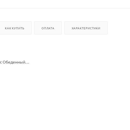
КАК КУПИТЬ
ОПЛАТА
ХАРАКТЕРИСТИКИ
и: Обеденный
200*85*85 см
 алюминий, искусственный ротанг
Чехол - ткань мебельная, наполнитель - поролон
чных мест: 2
те: Да
изготовлена в различных жгутах, также вы можете выбрать дру
о заменить ! Как и количество, оставив подушку на спину, либо