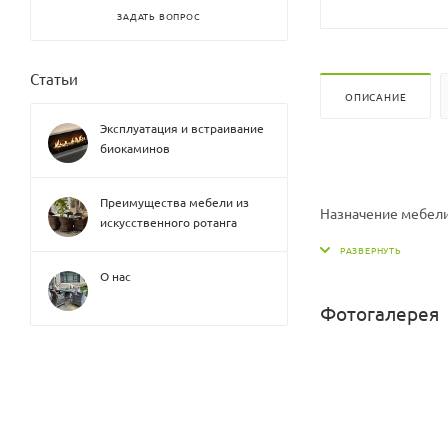
ЗАДАТЬ ВОПРОС
Статьи
ОПИСАНИЕ
Эксплуатация и встраивание
биокаминов
Преимущества мебели из
Назначение мебел
искусственного ротанга
Диван ШхГхВ (см): 
О нас
Материал: Каркас -
Фотогалерея
Материал подушки: 
Количество посадо
Подушка в комплек
Софа может быть 
Цвет подушек можн