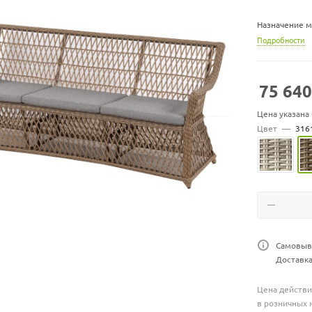
Назначение 
Подробности
Диван ШхГхВ 
Материал: Ка
75 640
Материал под
Количество п
Цена указана
Подушка в ко
Цвет
—
316
Софа может 
выбрать дру
Цвет подушек
спину, либо у
в
арианты жгу
Самовыво
Доставка
Цена действи
в розничных 