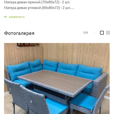
Матера диван прямой (70х80х72) - 2 шт.
Матера диван угловой (80х80х72) - 2 шт.
Стол Крит (160х86х78) - 1 шт.
Кресло Крит (49х60х90) - 3 шт.
Материал: Каркас - алюминий, искусственный ротанг
Материал подушки: Чехол - ткань мебельная, наполнитель -
Фотогалерея
1/4
—
поролон/холлофайбер
Комплект может быть изготовлен в различных жгутах, также
вы можете выбрать другой цвет подушек.
Варианты жгутов и цветовую палитру ткани можно запросить у
продавца.