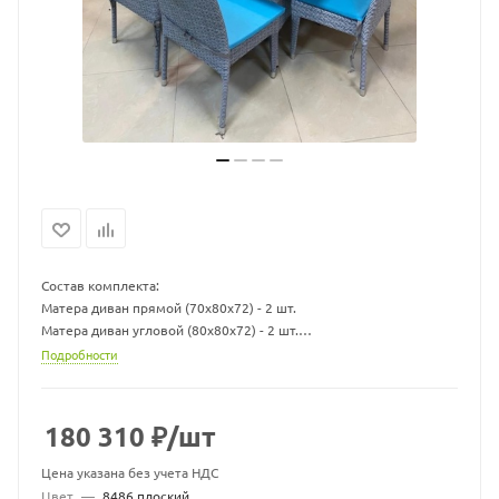
Состав комплекта:
Матера диван прямой (70х80х72) - 2 шт.
Матера диван угловой (80х80х72) - 2 шт.
Стол Крит (160х86х78) - 1 шт.
Подробности
Кресло Крит (49х60х90) - 3 шт.
Материал: Каркас - алюминий, искусственный ротанг
Материал подушки: Чехол - ткань мебельная, наполнитель -
180 310
₽
/шт
поролон/холлофайбер
Комплект может быть изготовлен в различных жгутах, также вы
Цена указана без учета НДС
можете выбрать другой цвет подушек.
Цвет
—
8486 плоский