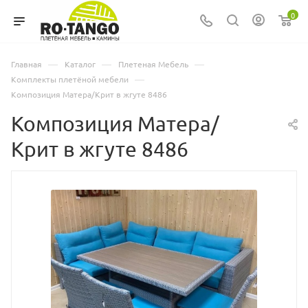
0
—
—
—
Главная
Каталог
Плетеная Мебель
—
Комплекты плетёной мебели
Композиция Матера/Крит в жгуте 8486
Композиция Матера/
Крит в жгуте 8486