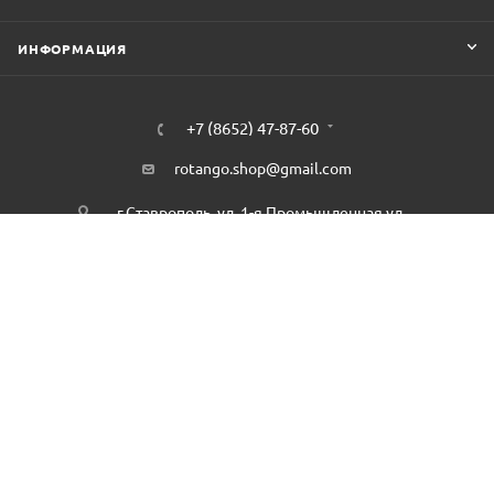
ИНФОРМАЦИЯ
+7 (8652) 47-87-60
rotango.shop@gmail.com
г.Ставрополь, ул. 1-я Промышленная ул.,
5Б
2026 © Ro-tango.ru - шоурум плетёной мебели и каминов