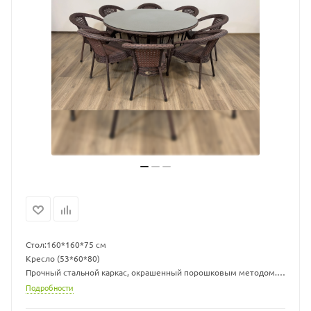
Стол:160*160*75 см
Кресло (53*60*80)
Прочный стальной каркас, окрашенный порошковым методом.
Нить плоская.
Подробности
Экоротанг высшего качества.