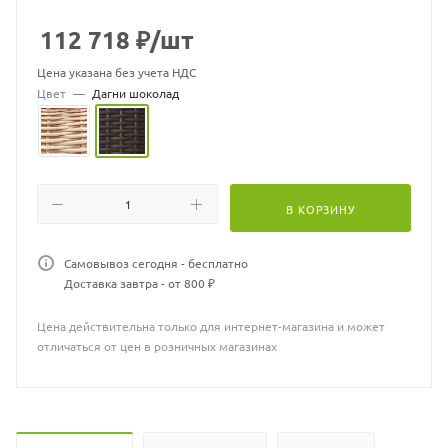
Изделие не боится влаги, прямых солнечных лучей, мороза.
Температура эксплуатации от -16 до + 50.
112 718
₽
/шт
Легко моется.
Не требует особого ухода.
Цена указана без учета НДС
Столешница - каленое стекло 6 мм.
Цвет
—
Дагни шоколад
Гарантия 2 года.
Отдельно можно приобрести подушки, варианты расцветок
уточняйте у менеджеров.
В КОРЗИНУ
Самовывоз сегодня - бесплатно
Доставка завтра - от 800 ₽
Цена действительна только для интернет-магазина и может
отличаться от цен в розничных магазинах