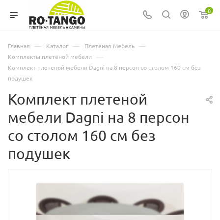
0
—
—
—
Главная
Каталог
Плетеная Мебель
—
Комплекты плетёной мебели
Комплект плетеной мебели Dagni на 8 персон со столом 160 см без
подушек
Комплект плетеной
мебели Dagni на 8 персон
со столом 160 см без
подушек