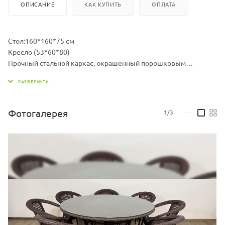
ОПИСАНИЕ
КАК КУПИТЬ
ОПЛАТА
Стол:160*160*75 см
Кресло (53*60*80)
Прочный стальной каркас, окрашенный порошковым
методом.
Нить плоская.
Экоротанг высшего качества.
Изделие не боится влаги, прямых солнечных лучей, мороза.
Фотогалерея
1/3
—
Температура эксплуатации от -16 до + 50.
Легко моется.
Не требует особого ухода.
Столешница - каленое стекло 6 мм.
Гарантия 2 года.
Отдельно можно приобрести подушки, варианты расцветок
уточняйте у менеджеров.