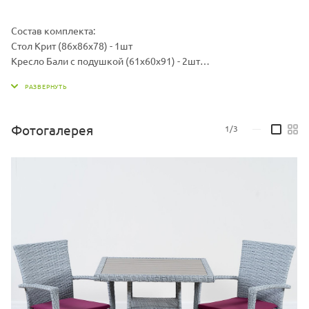
Состав комплекта:
Стол Крит (86х86х78) - 1шт
Кресло Бали с подушкой (61х60х91) - 2шт
Материал: Каркас - алюминий, искусственный ротанг
Материал подушки: Чехол - ткань мебельная, наполнитель -
поролон/холлофайбер
Комплект может быть изготовлен в различных жгутах, также
Фотогалерея
1/3
—
вы можете выбрать другой цвет подушек.
Варианты жгутов и цветовую палитру ткани можно запросить у
продавца.