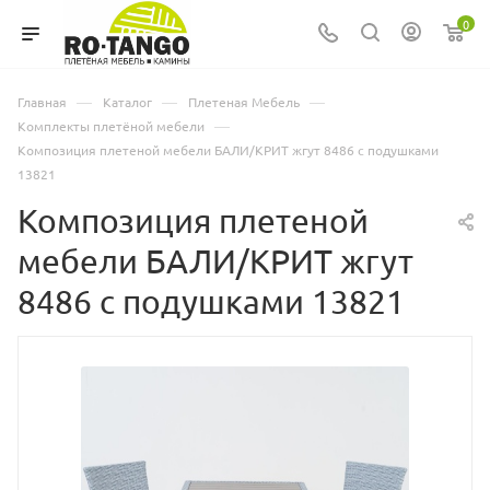
0
—
—
—
Главная
Каталог
Плетеная Мебель
—
Комплекты плетёной мебели
Композиция плетеной мебели БАЛИ/КРИТ жгут 8486 с подушками
13821
Композиция плетеной
мебели БАЛИ/КРИТ жгут
8486 с подушками 13821