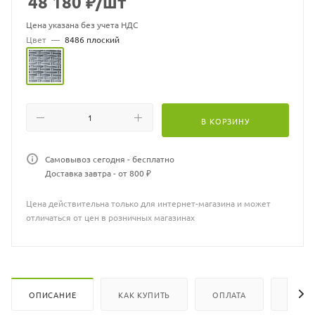
48 180
₽
/шт
можете выбрать другой цвет подушек.
Варианты жгутов и цветовую палитру ткани можно запросить у
Цена указана без учета НДС
продавца.
Цвет
—
8486 плоский
В КОРЗИНУ
Самовывоз сегодня - бесплатно
Доставка завтра - от 800 ₽
Цена действительна только для интернет-магазина и может
отличаться от цен в розничных магазинах
ОПИСАНИЕ
КАК КУПИТЬ
ОПЛАТА
ХАРА