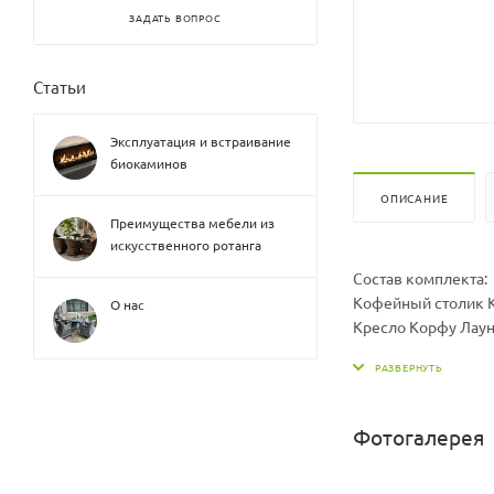
ЗАДАТЬ ВОПРОС
Статьи
Эксплуатация и встраивание
биокаминов
ОПИСАНИЕ
Преимущества мебели из
искусственного ротанга
Состав комплекта:
Кофейный столик К
О нас
Кресло Корфу Лаун
3х местный диван 
Материал: Каркас -
Материал подушки:
Комплект может бы
Фотогалерея
Варианты жгутов и 