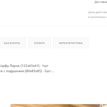
Доставка
Цена действи
в розничных 
КАК КУПИТЬ
ОПЛАТА
ХАРАКТЕРИСТИКИ
орфу Лаунж (122х65х61) - 1шт
ж с подушками (80х85х85) - 2шт
Корфу Лаунж с подушками (200х85х85) - 1шт
 алюминий, искусственный ротанг
 Чехол - ткань мебельная, наполнитель - поролон/холлофайбер
ть изготовлен в различных жгутах, также вы можете выбрать друго
цветовую палитру ткани можно запросить у продавца.