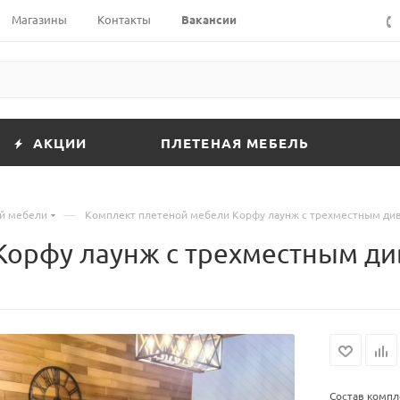
Магазины
Контакты
Вакансии
АКЦИИ
ПЛЕТЕНАЯ МЕБЕЛЬ
—
й мебели
Комплект плетеной мебели Корфу лаунж с трехместным ди
Корфу лаунж с трехместным д
Состав компл