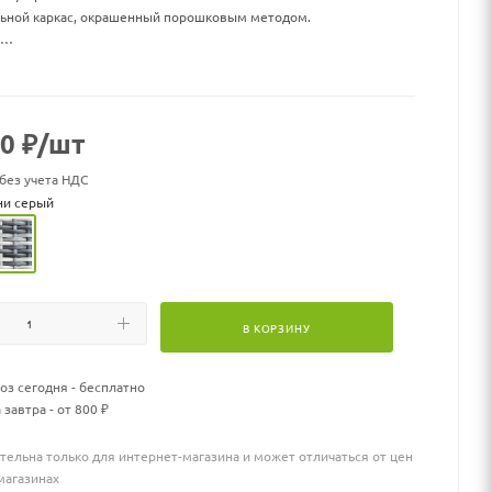
ьной каркас, окрашенный порошковым методом.
сшего качества.
оится влаги, прямых солнечных лучей, мороза.
ксплуатации от -16 до + 50.
.
00
₽
/шт
обого ухода.
 каленое стекло 6 мм.
 без учета НДС
да.
ни серый
В КОРЗИНУ
з сегодня - бесплатно
 завтра - от 800 ₽
тельна только для интернет-магазина и может отличаться от цен
магазинах