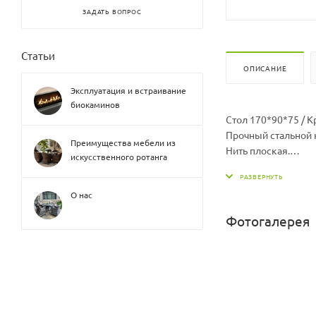
ЗАДАТЬ ВОПРОС
Статьи
ОПИСАНИЕ
Эксплуатация и встраивание
биокаминов
Стол 170*90*75 / 
Прочный стальной
Преимущества мебели из
Нить плоская.
искусственного ротанга
Экоротанг высшего
Изделие не боится 
О нас
Температура эксплуа
Легко моется.
Фотогалерея
Не требует особого
Столешница - кален
Гарантия 2 года.