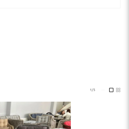
1/5
—