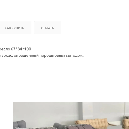
КАК КУПИТЬ
ОПЛАТА
Кресло 67*84*100
 каркас, окрашенный порошковым методом.
 качества.
влаги, прямых солнечных лучей, мороза.
тации от -16 до + 50.
 ухода.
ое стекло 6 мм.