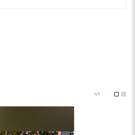
1/3
—