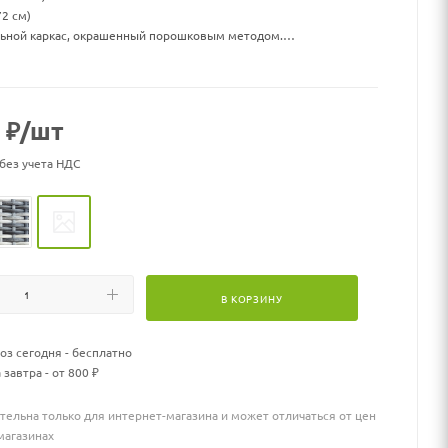
72 см)
ьной каркас, окрашенный порошковым методом.
сшего качества.
оится влаги, прямых солнечных лучей, мороза.
ксплуатации от -16 до + 50.
₽
/шт
.
обого ухода.
 без учета НДС
 каленое стекло 6 мм.
да.
В КОРЗИНУ
з сегодня - бесплатно
 завтра - от 800 ₽
тельна только для интернет-магазина и может отличаться от цен
магазинах