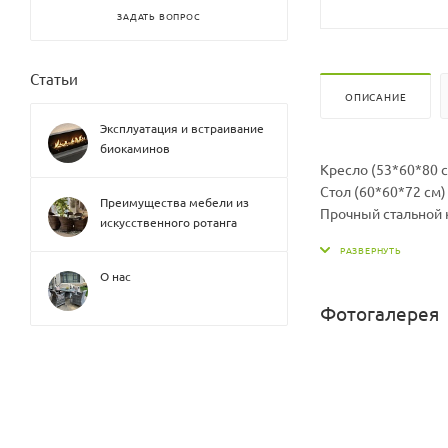
ЗАДАТЬ ВОПРОС
Статьи
ОПИСАНИЕ
Эксплуатация и встраивание
биокаминов
Кресло (53*60*80 
Стол (60*60*72 см
Преимущества мебели из
Прочный стальной
искусственного ротанга
Нить плоская.
Экоротанг высшего
О нас
Изделие не боится 
Температура эксплуа
Фотогалерея
Легко моется.
Не требует особого
Столешница - кален
Гарантия 2 года.