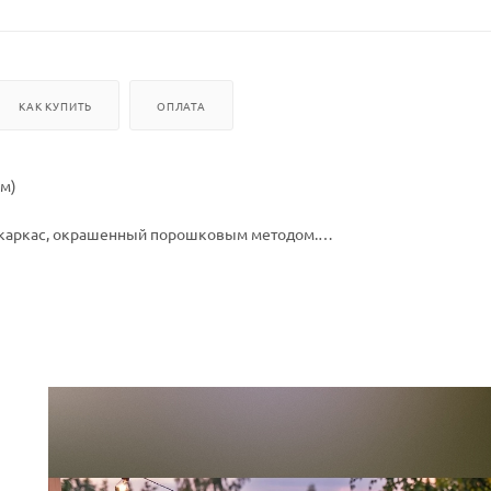
КАК КУПИТЬ
ОПЛАТА
см)
)
 каркас, окрашенный порошковым методом.
 качества.
влаги, прямых солнечных лучей, мороза.
тации от -16 до + 50.
 ухода.
ое стекло 6 мм.