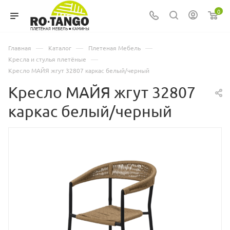
0
—
—
—
Главная
Каталог
Плетеная Мебель
—
Кресла и стулья плетёные
Кресло МАЙЯ жгут 32807 каркас белый/черный
Кресло МАЙЯ жгут 32807
каркас белый/черный