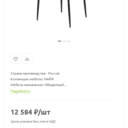
Страна производства - Россия
Коллекция мебели: МАЙЯ
Мебель назначение: Обеденный
Кресло ШхДхВ (см): 59х57х77
Подробности
Материал: Каркас - алюминий, искусственный ротанг
Цвет жгута: 32807
Подушка в комплекте: Нет
12 584
₽
/шт
Штабелируются: Да
Цена указана без учета НДС