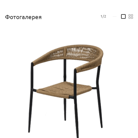
Цвет жгута: 32807
Подушка в комплекте: Нет
Фотогалерея
1/2
—
Штабелируются: Да