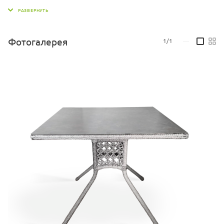
Прочный стальной каркас, окрашенный порошковым
методом.
Нить плоская. Экоротанг высшего качества.
Изделие не боится влаги, прямых солнечных лучей, мороза.
Фотогалерея
1/1
—
Температура эксплуатации от -16 до + 50. Легко моется. Не
требует особого ухода.
Столешница - HPL композит с антивандальным покрытием, не
царапается, не горит, не трескается.
Гарантия 2 года!