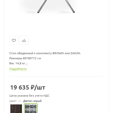
Стол обеденный к комплекту BROWN или DAGNI.
Размеры 80*80*72 см
Вес 14,8 кг
Прочный стальной каркас, окрашенный порошковым методом.
Подробности
Нить плоская. Экоротанг высшего качества.
Изделие не боится влаги, прямых солнечных лучей, мороза.
Температура эксплуатации от -16 до + 50. Легко моется. Не
19 635
₽
/шт
требует особого ухода.
Столешница - HPL композит с антивандальным покрытием, не
Цена указана без учета НДС
царапается, не горит, не трескается.
Цвет
—
Дагни серый
Гарантия 2 года!