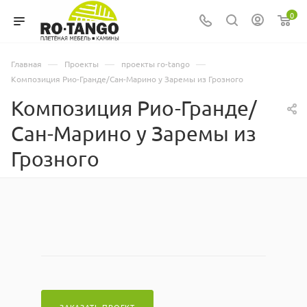
0
—
—
—
Главная
Проекты
проекты ro-tango
Композиция Рио-Гранде/Сан-Марино у Заремы из Грозного
Композиция Рио-Гранде/
Сан-Марино у Заремы из
Грозного