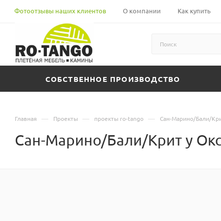
Фотоотзывы наших клиентов
О компании
Как купить
СОБСТВЕННОЕ ПРОИЗВОДСТВО
—
—
—
Главная
Проекты
проекты ro-tango
Сан-Марино/Бали/Кри
Сан-Марино/Бали/Крит у Ок