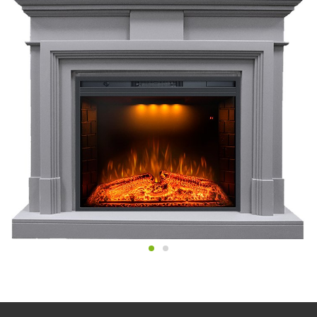
Три варианта верхней подсветки позволят создать уникальное
освещение, а таймер отключения с диапазоном от 1 до 9 часов
обеспечит безопасность использования и экономию энергии.
Управление очагом осуществляется с помощью удобного пульта
ДУ.
Очаг обладает защитой от перегрева и относится к классу
защиты I. Мощность обогрева составляет 1500 Вт.
Светодиодная LED подсветка не только украсит ваш интерьер,
но и обеспечит дополнительное освещение.
Электрический очаг Emerald 28 от Royal Flame - это сочетание
стиля, комфорта и безопасности.