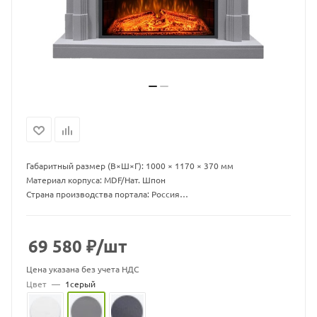
Габаритный размер (В×Ш×Г): 1000 × 1170 × 370 мм
Материал корпуса: MDF/Нат. Шпон
Страна производства портала: Россия
Страна производства очага: Китай
Гарантия: 1 год
Мощность обогрева: 1,5 кВт
69 580
₽
/шт
Coventry – деревянный портал в классическом стиле.
Цена указана без учета НДС
Представлен в нескольких цветовых решениях.
Цвет
—
1серый
Модель выполнена в классическом стиле с минимальным
декором. Благодаря строгому, лаконичному дизайну и