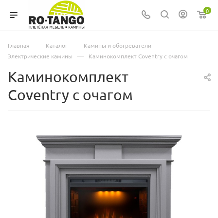
0
—
—
—
Главная
Каталог
Камины и обогреватели
—
Электрические камины
Каминокомплект Coventry с очагом
Каминокомплект
Coventry с очагом