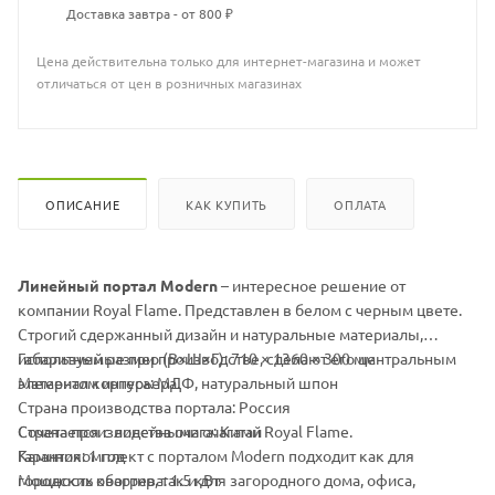
Доставка завтра - от 800 ₽
Звуковая имитация потрескивания дров с пятью уровнями
громкости создает дополнительный комфорт и уют. Вы также
Цена действительна только для интернет-магазина и может
можете выбрать одно из пяти цветовых решений пламени, чтобы
отличаться от цен в розничных магазинах
подчеркнуть стиль интерьера.
Мощность устройства составляет 1500 Вт. Оно оснащено
светодиодными LED лампочками и встроенной защитой от
перегрева. Вес очага - 28 кг. Это устройство относится к классу
ОПИСАНИЕ
КАК КУПИТЬ
ОПЛАТА
защиты I, что гарантирует его безопасность в использовании.
Габариты в упаковке: 1105х555х265 мм, вес 33 кг.
Линейный портал Modern
– интересное решение от
Характеристика:
компании Royal Flame. Представлен в белом с черным цвете.
Строгий сдержанный дизайн и натуральные материалы,
используемые при производстве, сделают его центральным
Габаритный размер (В×Ш×Г): 710 × 1360 × 300 мм
элементом интерьера.
Материал корпуса: МДФ, натуральный шпон
Страна производства портала: Россия
Сочетается с линейными очагами Royal Flame.
Страна производства очага: Китай
Каминокомплект с порталом Modern подходит как для
Гарантия: 1 год
городских квартир, так и для загородного дома, офиса,
Мощность обогрева: 1.5 кВт