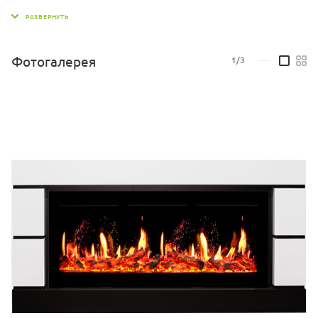
ресторана или гостиницы.
Электрический очаг 5D V-ART
40 от бренда Royal Flame - это
уникальное устройство, которое сочетает в себе не только
Фотогалерея
1/3
—
функцию обогрева, но и визуальное удовольствие от
наблюдения за игрой пламени. Благодаря использованию 5D-
технологии V-ART, пламя выглядит максимально реалистично.
Очаг оснащен двумя уровнями обогрева, что позволяет
выбрать наиболее комфортный режим. Есть возможность
монтажа как на поверхность стены, так и встраивание в нишу.
Эффект тлеющих углей придаёт атмосферу уюта и тепла.
Этот очаг идеально подойдет для малогабаритных и
среднегабаритных помещений. Встроенный таймер позволит
вам настроить время работы устройства согласно вашим
потребностям. Управлять очагом можно как с помощью пульта
ДУ, так и с помощью ручной панели управления.
Звуковая имитация потрескивания дров с пятью уровнями
громкости создает дополнительный комфорт и уют. Вы также