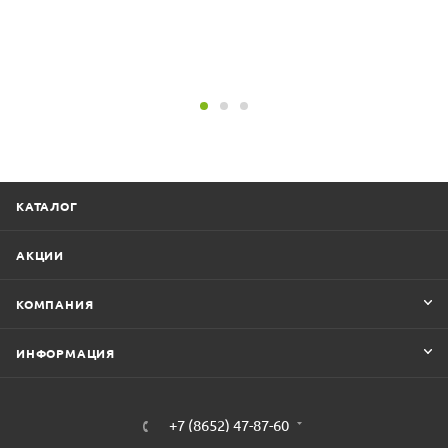
можете выбрать одно из пяти цветовых решений пламени,
чтобы подчеркнуть стиль интерьера.
Мощность устройства составляет 1500 Вт. Оно оснащено
светодиодными LED лампочками и встроенной защитой от
перегрева. Вес очага - 28 кг. Это устройство относится к классу
защиты I, что гарантирует его безопасность в использовании.
Габариты в упаковке: 1105х555х265 мм, вес 33 кг.
КАТАЛОГ
Характеристика:
АКЦИИ
КОМПАНИЯ
ИНФОРМАЦИЯ
+7 (8652) 47-87-60