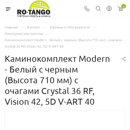
0
—
—
—
Главная
Каталог
Камины и обогреватели
—
Электрические камины
Каминокомплект Modern - Белый с черным (Высота 710 мм) с очагами
Crystal 36 RF, Vision 42, 5D V-ART 40
Каминокомплект Modern
- Белый с черным
(Высота 710 мм) с
очагами Crystal 36 RF,
Vision 42, 5D V-ART 40