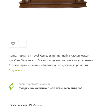
Rome, портал от Royal Flame, выполненный в классическом
дизайне. Украшен по бокам изящными античными колоннами.
Строгие прямые линии и благородные цветовые решения
(белый и темный дуб) делают его идеальным вариантом для
Подробности
практически любого интерьера – классика, античность, авангард
и др.
ТОВАР УЧАСТВУЕТ В АКЦИЯХ
Скидки на каминокомплекты весь январь!
В портал встраивается электрический очаг Royal Flame, в
котором реализована технология живого огня. Эффекта удается
достичь с помощью светодиодной подсветки, а также
встроенных звуков имитации потрескивания горящий дров.