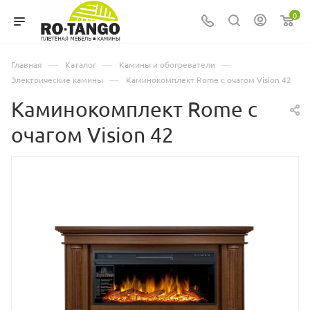
0
—
—
—
Главная
Каталог
Камины и обогреватели
—
Электрические камины
Каминокомплект Rome с очагом Vision 42
Каминокомплект Rome с
очагом Vision 42