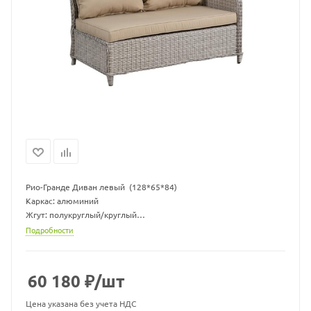
Рио-Гранде Диван левый (128*65*84)
Каркас: алюминий
Жгут: полукруглый/круглый
Материал: Каркас - алюминий, искусственный ротанг
Подробности
Материал подушки: Чехол - ткань мебельная, наполнитель -
поролон/холлофайбер
Комплект может быть изготовлен в различных жгутах, также вы
60 180
₽
/шт
можете выбрать другой цвет подушек.
Варианты жгутов и цветовую палитру ткани можно запросить у
Цена указана без учета НДС