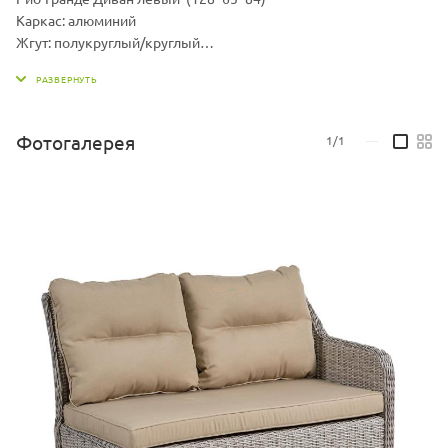
Каркас: алюминий
Жгут: полукруглый/круглый
Материал: Каркас - алюминий, искусственный ротанг
Материал подушки: Чехол - ткань мебельная, наполнитель -
поролон/холлофайбер
Комплект может быть изготовлен в различных жгутах, также
Фотогалерея
1/1
—
вы можете выбрать другой цвет подушек.
Варианты жгутов и цветовую палитру ткани можно запросить у
продавца