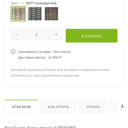
продавца
Цвет
—
9677 полукруглый
В КОРЗИНУ
Самовывоз сегодня - бесплатно
Доставка завтра - от 800 ₽
Цена действительна только для интернет-магазина и может
отличаться от цен в розничных магазинах
ОПИСАНИЕ
КАК КУПИТЬ
ОПЛАТА
ХАРА
Рио-Гранде Диван левый (128*65*84)