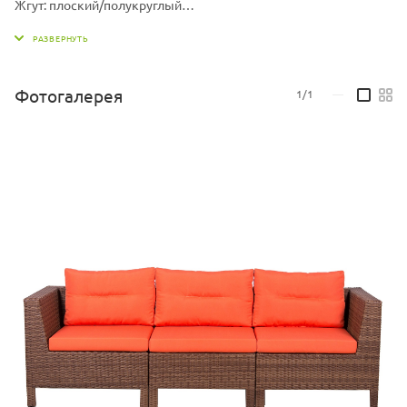
Жгут: плоский/полукруглый
Материал: Каркас - алюминий, искусственный ротанг
Материал подушки: Чехол - ткань мебельная, наполнитель -
поролон/холлофайбер
Комплект может быть изготовлен в различных жгутах, также
Фотогалерея
1/1
—
вы можете выбрать другой цвет подушек.
Варианты жгутов и цветовую палитру ткани можно запросить у
продавца