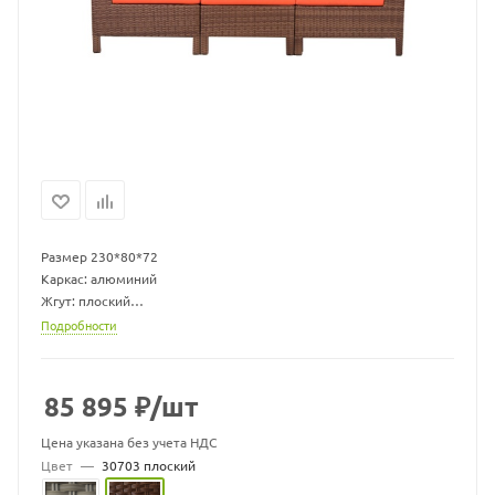
Размер 230*80*72
Каркас: алюминий
Жгут: плоский
Материал: Каркас - алюминий, искусственный ротанг
Подробности
Материал подушки: Чехол - ткань мебельная, наполнитель -
поролон/холлофайбер
Комплект может быть изготовлен в различных жгутах, также вы
85 895
₽
/шт
можете выбрать другой цвет подушек.
Варианты жгутов и цветовую палитру ткани можно запросить у
Цена указана без учета НДС
продавца
Цвет
—
30703 плоский