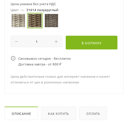
Цвет жгута: 31614 (песочный)
Цена указана без учета НДС
Цвет ткани: 14805 (зеленый)
Цвет
—
31614 полукруглый
Материал подушки: Чехол - ткань мебельная, наполнитель -
поролон/холлофайбер
Количество посадочных мест: 5
Количество предметов в комплекте: 4
Подушка в комплекте: Да
Диван Ширина х Глубина х Высота посадки с учетом толщины
В КОРЗИНУ
подушки(см): 165х55х44
Самовывоз сегодня - бесплатно
Доставка завтра - от 800 ₽
Цена действительна только для интернет-магазина и может
отличаться от цен в розничных магазинах
ОПИСАНИЕ
КАК КУПИТЬ
ОПЛАТА