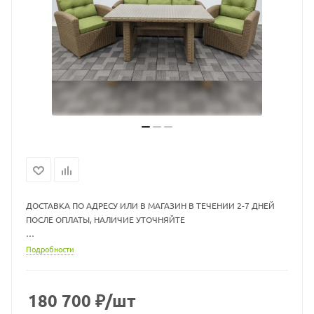
ДОСТАВКА ПО АДРЕСУ ИЛИ В МАГАЗИН В ТЕЧЕНИИ 2-7 ДНЕЙ
ПОСЛЕ ОПЛАТЫ, НАЛИЧИЕ УТОЧНЯЙТЕ
Диван ШхГхВ (см): 180х80х83
Подробности
Стол ДхШхВ (см): 150х80х71
Кресло ШхГхВ (см): 70х80х83
Столешница: Стекло - прозрачное
180 700
₽
/шт
Материал: Каркас - алюминий, искусственный ротанг