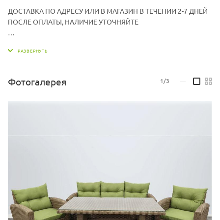
ДОСТАВКА ПО АДРЕСУ ИЛИ В МАГАЗИН В ТЕЧЕНИИ 2-7 ДНЕЙ
ПОСЛЕ ОПЛАТЫ, НАЛИЧИЕ УТОЧНЯЙТЕ
Диван ШхГхВ (см): 180х80х83
Стол ДхШхВ (см): 150х80х71
Кресло ШхГхВ (см): 70х80х83
Столешница: Стекло - прозрачное
Фотогалерея
1/3
—
Материал: Каркас - алюминий, искусственный ротанг
Цвет жгута: 31614 (песочный)
Цвет ткани: 14805 (зеленый)
Материал подушки: Чехол - ткань мебельная, наполнитель -
поролон/холлофайбер
Количество посадочных мест: 5
Количество предметов в комплекте: 4
Подушка в комплекте: Да
Диван Ширина х Глубина х Высота посадки с учетом толщины
подушки(см): 165х55х44