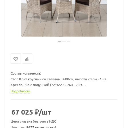
Состав комплекта:
Стол Крит круглый со стеклом D-80см, высота 78 см - 1шт
Кресло Рио с подушкой (72*65*82 см) - 2шт
Материал: Каркас - алюминий, искусственный ротанг
Подробности
Материал подушки: Чехол - ткань мебельная, наполнитель -
поролон/холлофайбер
Комплект может быть изготовлен в различных жгутах, также вы
67 025
₽
/шт
можете выбрать другой цвет подушек.
Варианты жгутов и цветовую палитру ткани можно запросить у
Цена указана без учета НДС
продавца.
Цвет
—
9677 полукруглый