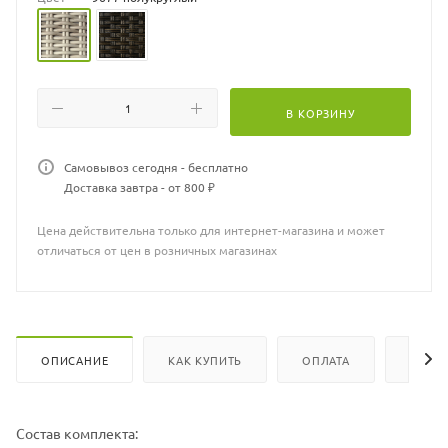
Для комплекта также доступны столы диаметром 100, 130 и 150
см. Количество кресел может быть любым.
В КОРЗИНУ
Самовывоз сегодня - бесплатно
Доставка завтра - от 800 ₽
Цена действительна только для интернет-магазина и может
отличаться от цен в розничных магазинах
ОПИСАНИЕ
КАК КУПИТЬ
ОПЛАТА
ХАРА
Состав комплекта: