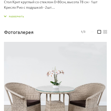
Стол Крит круглый со стеклом D-80см, высота 78 см - 1шт
Кресло Рио с подушкой - 2шт
Материал: Каркас - алюминий, искусственный ротанг
Материал подушки: Чехол - ткань мебельная, наполнитель -
поролон/холлофайбер
Комплект может быть изготовлен в различных жгутах, также
Фотогалерея
1/3
—
вы можете выбрать другой цвет подушек.
Варианты жгутов и цветовую палитру ткани можно запросить у
продавца.
Для комплекта также доступны столы диаметром 100, 130 и
150 см. Количество кресел может быть любым.