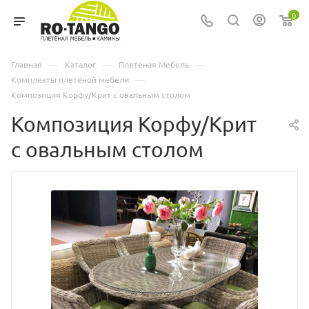
0
—
—
—
Главная
Каталог
Плетеная Мебель
—
Комплекты плетёной мебели
Композиция Корфу/Крит с овальным столом
Композиция Корфу/Крит
с овальным столом