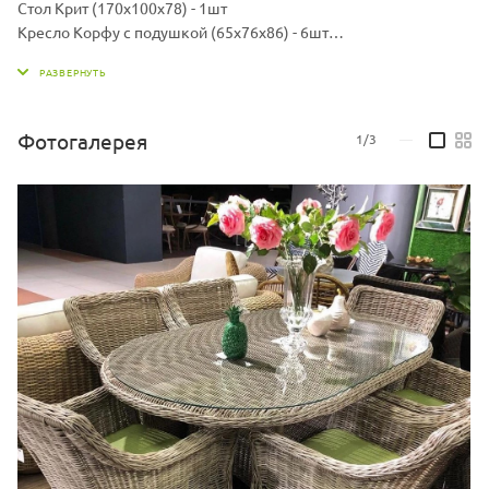
Стол Крит (170х100х78) - 1шт
Кресло Корфу с подушкой (65х76х86) - 6шт
Материал: Каркас - алюминий, искусственный ротанг
Материал подушки: Чехол - ткань мебельная, наполнитель -
поролон/холлофайбер
Комплект может быть изготовлен в различных жгутах, также
Фотогалерея
1/3
—
вы можете выбрать другой цвет подушек.
Варианты жгутов и цветовую ​палитру ткани можно запросить у
продавца