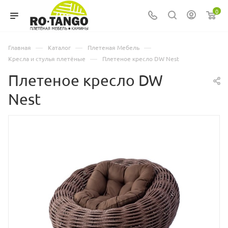
0
—
—
—
Главная
Каталог
Плетеная Мебель
—
Кресла и стулья плетёные
Плетеное кресло DW Nest
Плетеное кресло DW
Nest