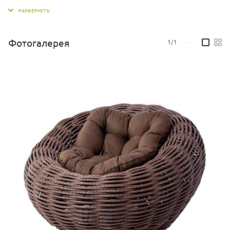
холлофайбер
Габаритные размеры кокона: Высота 80 мм, диаметр 1200 мм
(+/-50 мм)
Диапазон рабочих температур: от -35 С° до +45 С°
Фотогалерея
1/1
—
Диапазон рабочей влажности воздуха: от 10% до 70%
Максимальная нагрузка: 120 кг
Масса (с подушкой): 22 кг (24 кг)
Цвет подушек может меняться