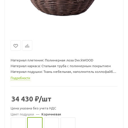
Материал плетения: Полимерная лоза DeckWOOD
Материал каркаса: Стальная труба с полимерным покрытием
Материал подушки: Ткань мебельная, наполнитель холлофайбер
Габаритные размеры кокона: Высота 80 мм, диаметр 1200 мм
Подробности
(+/-50 мм)
Диапазон рабочих температур: от -35 С° до +45 С°
Диапазон рабочей влажности воздуха: от 10% до 70%
34 430
₽
/шт
Максимальная нагрузка: 120 кг
Масса (с подушкой): 22 кг (24 кг)
Цена указана без учета НДС
Цвет подушки
—
Коричневая
Цвет подушек может меняться