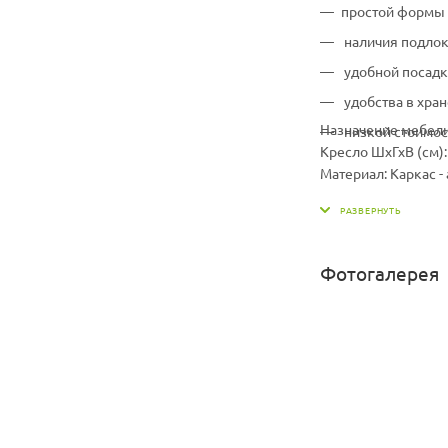
простой формы
наличия подло
удобной посад
удобства в хран
Назначение мебел
низкой стоимос
Кресло ШхГхВ (см):
Материал: Каркас -
Подушка в комплек
Штабелируются: по
Фотогалерея