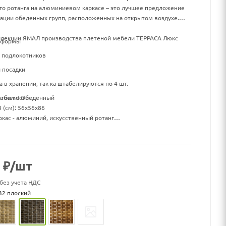
го ротанга на алюминиевом каркасе – это лучшее предложение
ации обеденных групп, расположенных на открытом воздухе.
оллекции ЯМАЛ производства плетеной мебели ТЕРРАСА Люкс
 формы
 подлокотников
 посадки
а в хранении, так ка штабелируются по 4 шт.
мебели: Обеденный
стоимости
 (см): 56х56х86
ркас - алюминий, искусственный ротанг
мплекте: Нет
я: по 4 штуки
₽
/шт
 без учета НДС
32 плоский