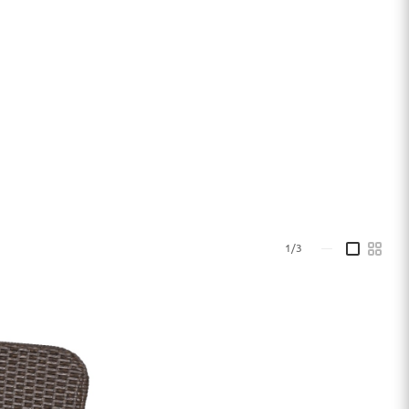
1/3
—