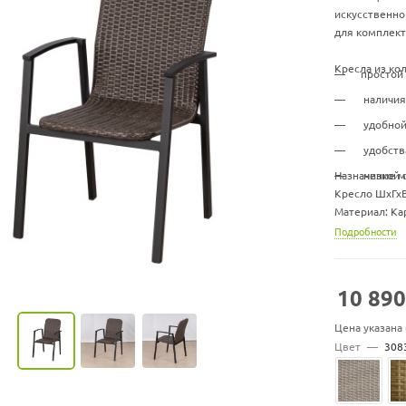
искусственно
для комплект
Кресла из к
простой
наличия
удобной
удобств
Назначение 
низкой 
Кресло ШхГхВ
Материал: Ка
Подушка в ко
Подробности
Штабелируютс
10 890
Цена указана
Цвет
—
308