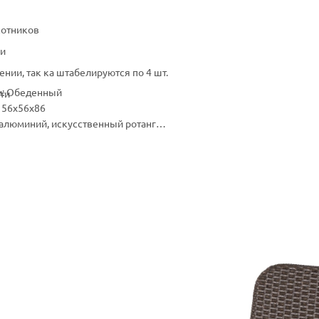
котников
ки
ении, так ка штабелируются по 4 шт.
и: Обеденный
ти
 56х56х86
 алюминий, искусственный ротанг
те: Нет
 4 штуки