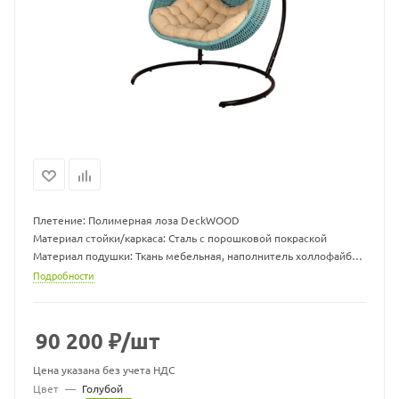
Плетение: Полимерная лоза DeckWOOD
Материал стойки/каркаса: Сталь с порошковой покраской
Материал подушки: Ткань мебельная, наполнитель холлофайбер
Размер кокона ДхШхВ, мм: 1350 х 1350 х 100
Подробности
Размер подушки ДхШхВ, мм: 1600 х 1100 х 70
Вес кокона, кг: 30
Вес стойки, кг: 19,5
90 200
₽
/шт
Максимальная нагрузка, кг: 200
Цена указана без учета НДС
Цвет
—
Голубой