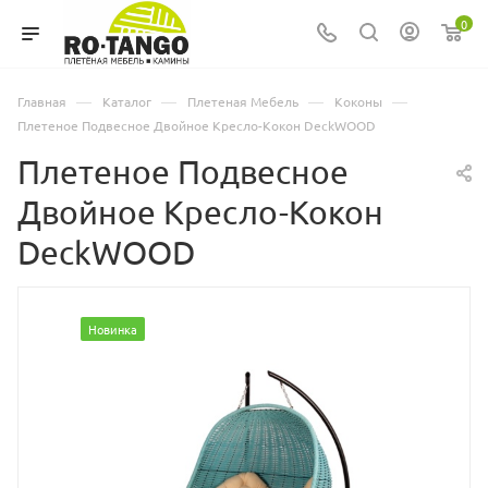
0
—
—
—
—
Главная
Каталог
Плетеная Мебель
Коконы
Плетеное Подвесное Двойное Кресло-Кокон DeckWOOD
Плетеное Подвесное
Двойное Кресло-Кокон
DeckWOOD
Новинка