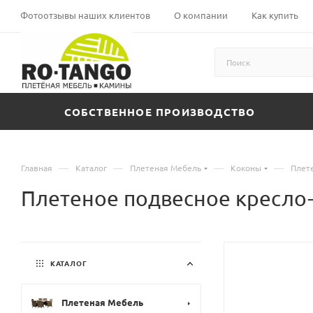
Фотоотзывы наших клиентов
О компании
Как купить
СОБСТВЕННОЕ ПРОИЗВОДСТВО
—
—
—
—
Главная
Каталог
Плетеная Мебель
Коконы
Плет
Плетеное подвесное кресл
КАТАЛОГ
Плетеная Мебель