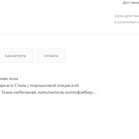
Доставка
Цена действи
в розничных 
КАК КУПИТЬ
ОПЛАТА
рная лоза
аркаса: Сталь с порошковой покраской
 Ткань мебельная, наполнитель холлофайбер
хШхВ, мм: 1550 х 820 х 1400
ШхВ, мм: 1500 х 1000 х 70
7
зка, кг:150