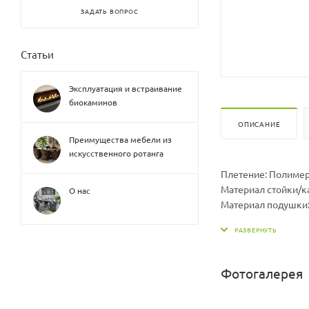
ЗАДАТЬ ВОПРОС
Статьи
Эксплуатация и встраивание
биокаминов
ОПИСАНИЕ
Преимущества мебели из
искусственного ротанга
Плетение: Полиме
Материал стойки/к
О нас
Материал подушки:
Размер шезлонга Д
Размер подушки Дх
Вес шезлонга, кг: 2
Вес стойки, кг: 19,5
Фотогалерея
Максимальная нагру