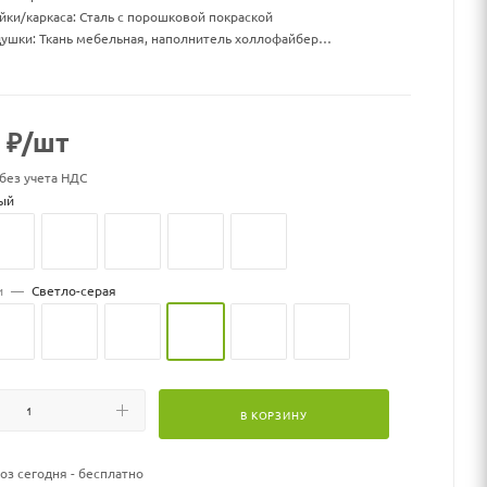
йки/каркаса: Сталь с порошковой покраской
ушки: Ткань мебельная, наполнитель холлофайбер
нга ДхШхВ, мм: 1550 х 820 х 1400
ки ДхШхВ, мм: 1500 х 1000 х 70
 кг: 27
: 19,5
₽
/шт
нагрузка, кг:150
 без учета НДС
к может меняться
ый
и
—
Светло-серая
В КОРЗИНУ
з сегодня - бесплатно