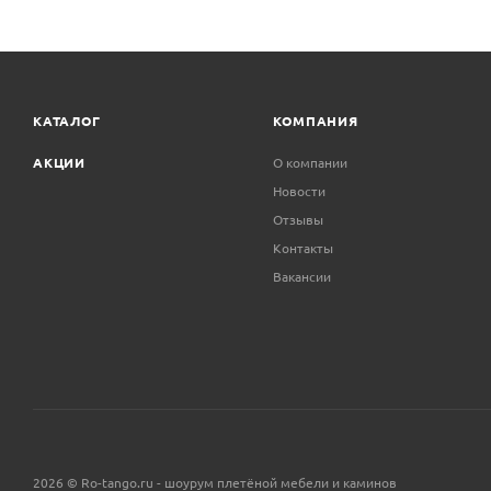
КАТАЛОГ
КОМПАНИЯ
АКЦИИ
О компании
Новости
Отзывы
Контакты
Вакансии
2026 © Ro-tango.ru - шоурум плетёной мебели и каминов