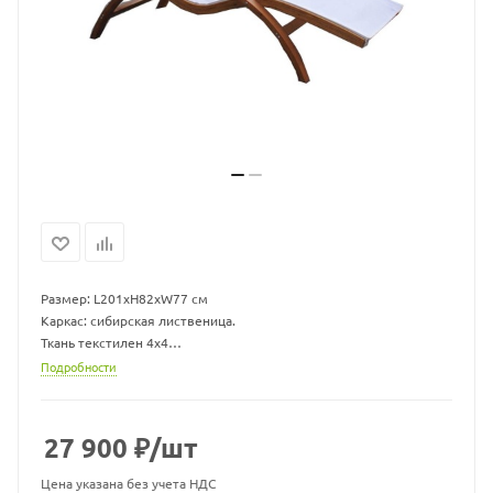
Размер: L201xH82xW77 см
Каркас: сибирская лиственица.
Ткань текстилен 4x4
Вес: 22 кг
Подробности
Допустимая нагрузка: 150 кг
27 900
₽
/шт
Цена указана без учета НДС