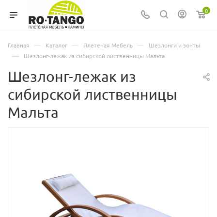
0
—
—
—
Главная
Каталог
Плетеная Мебель
Шезлонги и зонты
—
Шезлонг-лежак из сибирской лиственницы Мальта
Шезлонг-лежак из
сибирской лиственницы
Мальта