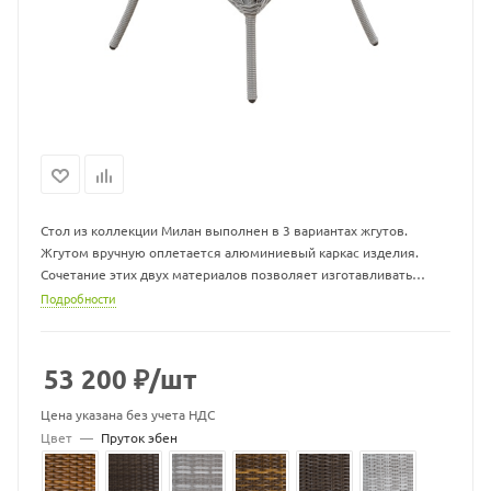
Стол из коллекции Милан выполнен в 3 вариантах жгутов.
Жгутом вручную оплетается алюминиевый каркас изделия.
Сочетание этих двух материалов позволяет изготавливать
легкую и одновременно прочную плетеную мебель, которая не
Подробности
выгорает на солнце и не боится влаги. Мебель из экоротанга
можно оставлять на улице круглый год.
53 200
₽
/шт
Стол со стеклянной столешницей входит в группу
прямоугольных обеденных столов с плетеным подстольем и
Цена указана без учета НДС
изготавливается в следующих размерах:
Цвет
—
Пруток эбен
- 70*70*76 см
- 100*100*77 см