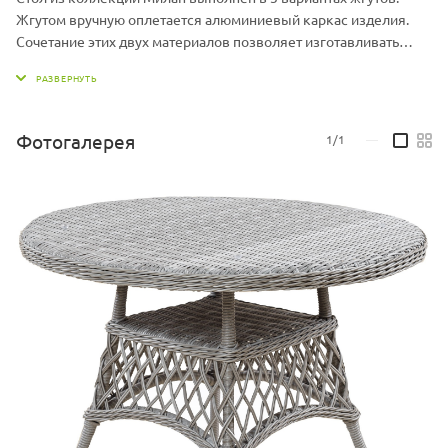
Жгутом вручную оплетается алюминиевый каркас изделия.
Сочетание этих двух материалов позволяет изготавливать
легкую и одновременно прочную плетеную мебель, которая
не выгорает на солнце и не боится влаги. Мебель из
экоротанга можно оставлять на улице круглый год.
Фотогалерея
1/1
—
Стол со стеклянной столешницей входит в группу
прямоугольных обеденных столов с плетеным подстольем и
изготавливается в следующих размерах:
- 70*70*76 см
- 100*100*77 см
- 140*140*77 см
Столы Милан доступны в разных цветовых сочетаниях жгута.