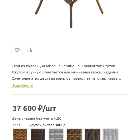
Стол из коллекции Милан выполнен в 3 вариантах жгутов.
Жгутом вручную оплетается алюминиевый каркас изделия.
Сочетание этих двух материалов позволяет изготавливать
легкую и одновременно прочную плетеную мебель,
Подробности
которая не выгорает на солнце и не боится влаги. Мебель из
экоротанга можно оставлять на улице круглый год.
Стол со стеклянной столешницей входит в группу
37 600
₽
/шт
прямоугольных обеденных столов с плетеным подстольем и
изготавливается в следующих размерах:
Цена указана без учета НДС
- 70*70*76 см
Цвет
—
Пруток лиственница
- 100*100*77 см
- 140*140*77 см