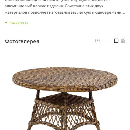
алюминиевый каркас изделия. Сочетание этих двух
материалов позволяет изготавливать легкую и одновременно
прочную плетеную мебель, которая не выгорает на солнце и
не боится влаги. Мебель из экоротанга можно оставлять на
улице круглый год.
Фотогалерея
1/1
—
Стол со стеклянной столешницей входит в группу
прямоугольных обеденных столов с плетеным подстольем и
изготавливается в следующих размерах:
- 70*70*76 см
- 100*100*77 см
- 140*140*77 см
Столы Милан доступны в разных цветовых сочетаниях жгута.