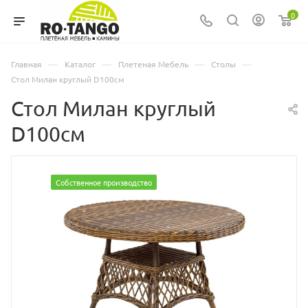
0
—
—
—
—
Главная
Каталог
Плетеная Мебель
Столы
Стол Милан круглый D100см
Стол Милан круглый
D100см
Собственное производство