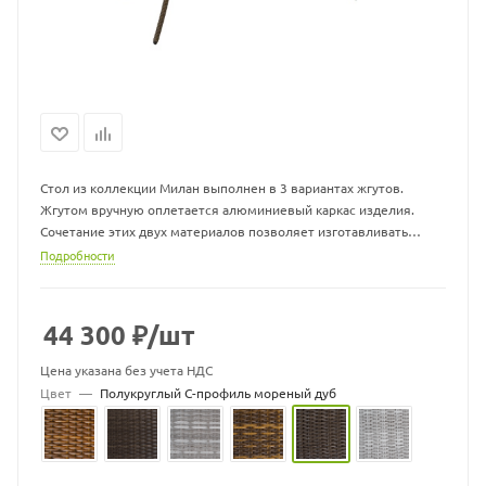
Стол из коллекции Милан выполнен в 3 вариантах жгутов.
Жгутом вручную оплетается алюминиевый каркас изделия.
Сочетание этих двух материалов позволяет изготавливать
легкую и одновременно прочную плетеную мебель, которая не
Подробности
выгорает на солнце и не боится влаги. Мебель из экоротанга
можно оставлять на улице круглый год.
44 300
₽
/шт
Стол со стеклянной столешницей входит в группу
прямоугольных обеденных столов с плетеным подстольем и
Цена указана без учета НДС
изготавливается в следующих размерах:
Цвет
—
Полукруглый С-профиль мореный дуб
- 130*90*75
- 160*90*75 см
- 190*90*75 см
-220*90*77 см