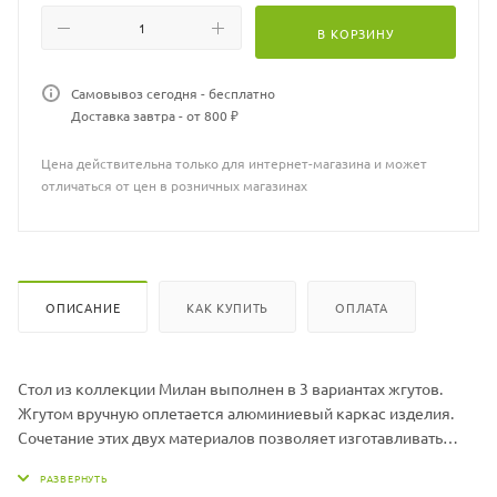
-240*90*77 см
В КОРЗИНУ
Столы Милан доступны в разных цветовых сочетаниях жгута.
Самовывоз сегодня - бесплатно
Доставка завтра - от 800 ₽
Цена действительна только для интернет-магазина и может
отличаться от цен в розничных магазинах
ОПИСАНИЕ
КАК КУПИТЬ
ОПЛАТА
Стол из коллекции Милан выполнен в 3 вариантах жгутов.
Жгутом вручную оплетается алюминиевый каркас изделия.
Сочетание этих двух материалов позволяет изготавливать
легкую и одновременно прочную плетеную мебель, которая
не выгорает на солнце и не боится влаги. Мебель из