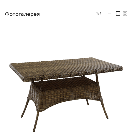
экоротанга можно оставлять на улице круглый год.
Фотогалерея
1/1
—
Стол со стеклянной столешницей входит в группу
прямоугольных обеденных столов с плетеным подстольем и
изготавливается в следующих размерах:
- 130*90*75
- 160*90*75 см
- 190*90*75 см
-220*90*77 см
-240*90*77 см
Столы Милан доступны в разных цветовых сочетаниях жгута.