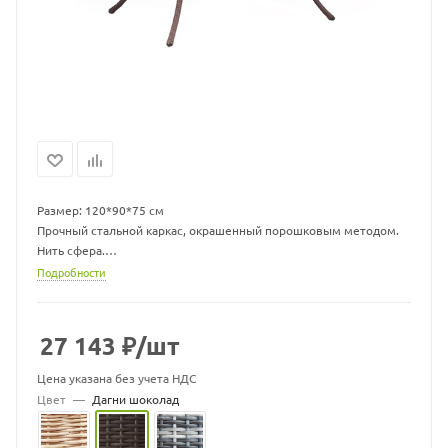
Размер: 120*90*75 см
Прочный стальной каркас, окрашенный порошковым методом.
Нить сфера.
Экоротанг высшего качества.
Подробности
Изделие не боится влаги, прямых солнечных лучей, мороза.
Температура эксплуатации от -16 до + 50.
Легко моется.
27 143
₽
/шт
Не требует особого ухода.
Гарантия 2 года.
Цена указана без учета НДС
Цвет
—
Дагни шоколад