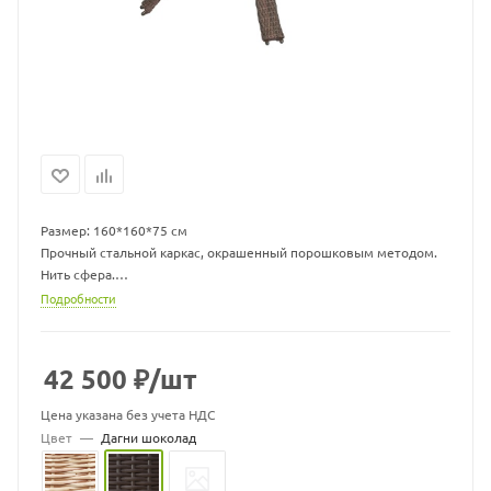
Размер: 160*160*75 см
Прочный стальной каркас, окрашенный порошковым методом.
Нить сфера.
Экоротанг высшего качества.
Подробности
Изделие не боится влаги, прямых солнечных лучей, мороза.
Температура эксплуатации от -16 до + 50.
Легко моется.
42 500
₽
/шт
Не требует особого ухода.
Гарантия 2 года.
Цена указана без учета НДС
Цвет
—
Дагни шоколад