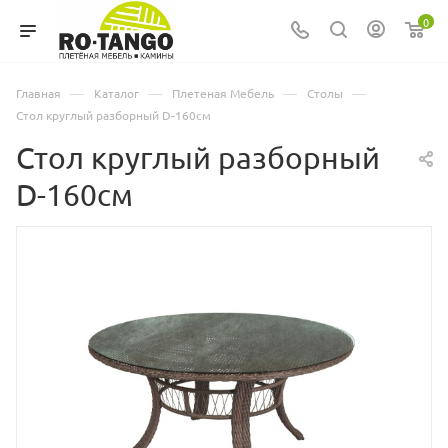
0
—
—
—
—
Главная
Каталог
Плетеная Мебель
Столы
Стол круглый разборный D-160см
Стол круглый разборный
D-160см