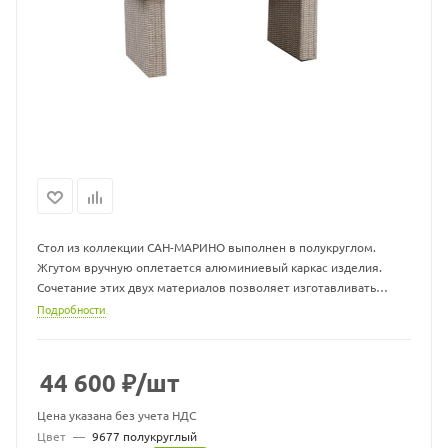
Cтол из коллекции САН-МАРИНО выполнен в полукруглом.
Жгутом вручную оплетается алюминиевый каркас изделия.
Сочетание этих двух материалов позволяет изготавливать
легкую и одновременно прочную плетеную мебель, которая не
Подробности
выгорает на солнце и не боится влаги. Мебель из экоротанга
можно оставлять на улице круглый год.
44 600
₽
/шт
Стол со стеклом САН-МАРИНО изготавливается в следующих
размерах:
Цена указана без учета НДС
- 1450 мм х 800 мм х 720 мм
Цвет
—
9677 полукруглый
- 1650 мм х 900 мм х 720 мм