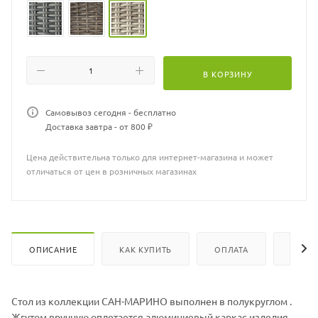
Столы САН-МАРИНО доступны в разных цветовых сочетаниях
жгута и гармонично сочетаются с другими коллекциями.
В КОРЗИНУ
Самовывоз сегодня - бесплатно
Доставка завтра - от 800 ₽
Цена действительна только для интернет-магазина и может
отличаться от цен в розничных магазинах
ОПИСАНИЕ
КАК КУПИТЬ
ОПЛАТА
ХАРА
Cтол из коллекции САН-МАРИНО выполнен в полукруглом .
Жгутом вручную оплетается алюминиевый каркас изделия.