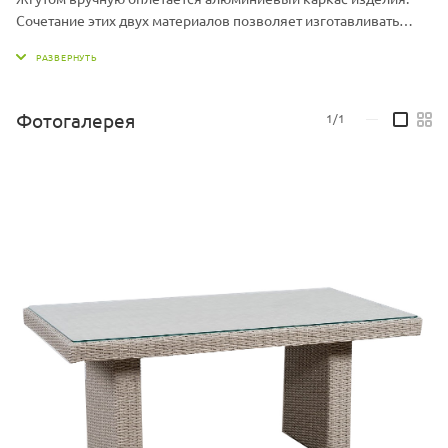
Сочетание этих двух материалов позволяет изготавливать
легкую и одновременно прочную плетеную мебель, которая
не выгорает на солнце и не боится влаги. Мебель из
экоротанга можно оставлять на улице круглый год.
Фотогалерея
1/1
—
Стол со стеклом САН-МАРИНО изготавливается в следующих
размерах:
- 1450 мм х 800 мм х 720 мм
- 1650 мм х 900 мм х 720 мм
Столы САН-МАРИНО доступны в разных цветовых сочетаниях
жгута и гармонично сочетаются с другими коллекциями.