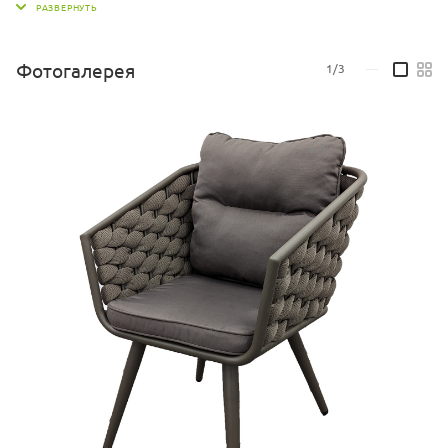
Внутренняя часть нашего роупа выполнена из вспененного
полиэстерола. Каркас изготовлен из алюминия с применением
Фотогалерея
1/3
—
аргоновой сварки. Сварочные швы тщательно зачищают перед
окрашиванием. Окрашивается каркас порошковой краской.
Эстетически мебель из роупа выглядит очень уютно за счет
абсолютной имитации натурального плетения.
Кресло ШхГхВ (см): 60х60х83
Материал: Каркас - алюминий, роуп
Материал подушки: Чехол - ткань мебельная, наполнитель -
поролон/холлофайбер
Толщина подушки сидения (см): 5
Подушка в комплекте: Да
Штабелируются: Нет