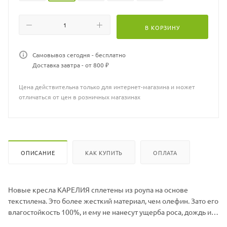
Кресло ШхГхВ (см): 60х60х83
Материал: Каркас - алюминий, роуп
Материал подушки: Чехол - ткань мебельная, наполнитель -
В КОРЗИНУ
поролон/холлофайбер
Толщина подушки сидения (см): 5
Самовывоз сегодня - бесплатно
Подушка в комплекте: Да
Доставка завтра - от 800 ₽
Штабелируются: Нет
Цена действительна только для интернет-магазина и может
отличаться от цен в розничных магазинах
ОПИСАНИЕ
КАК КУПИТЬ
ОПЛАТА
Новые кресла КАРЕЛИЯ сплетены из роупа на основе
текстилена. Это более жесткий материал, чем олефин. Зато его
влагостойкость 100%, и ему не нанесут ущерба роса, дождь и
даже снег.