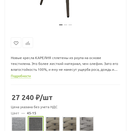
Новые кресла КАРЕЛИЯ сплетены из роупа на основе
текстилена. Это более жесткий материал, чем олефин. Зато его
влагостойкость 100%, и ему не нанесут ущерба роса, дождь и
даже снег.
Подробности
Внутренняя часть нашего роупа выполнена из вспененного
полиэстерола. Каркас изготовлен из алюминия с применением
27 240
₽
/шт
аргоновой сварки. Сварочные швы тщательно зачищают перед
окрашиванием. Окрашивается каркас порошковой краской.
Цена указана без учета НДС
Цвет
—
45-15
Эстетически мебель из роупа выглядит очень уютно за счет
абсолютной имитации натурального плетения.