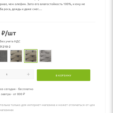
риал, чем олефин. Зато его влагостойкость 100%, и ему не
а роса, дождь и даже снег.
асть нашего роупа выполнена из вспененного полиэстерола.
овлен из алюминия с применением аргоновой сварки. Сварочные
о зачищают перед окрашиванием. Окрашивается каркас
₽
/шт
раской.
 без учета НДС
мебель из роупа выглядит очень уютно за счет абсолютной
l1210-2
урального плетения.
 (см): 60х60х83
ркас - алюминий, роуп
ушки: Чехол - ткань мебельная, наполнитель - поролон/
В КОРЗИНУ
шки сидения (см): 5
мплекте: Да
з сегодня - бесплатно
ся: Нет
 завтра - от 800 ₽
тельна только для интернет-магазина и может отличаться от цен
магазинах