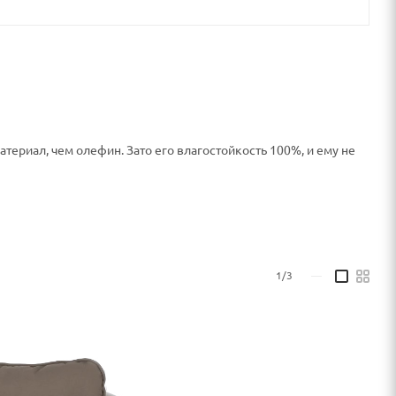
териал, чем олефин. Зато его влагостойкость 100%, и ему не
товлен из алюминия с применением аргоновой сварки.
ошковой краской.
рального плетения.
1/3
—