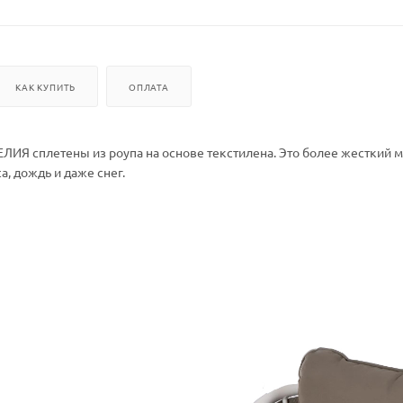
КАК КУПИТЬ
ОПЛАТА
ИЯ сплетены из роупа на основе текстилена. Это более жесткий ма
а, дождь и даже снег.
нашего роупа выполнена из вспененного полиэстерола. Каркас изго
ательно зачищают перед окрашиванием. Окрашивается каркас пор
 из роупа выглядит очень уютно за счет абсолютной имитации нату
 60х60х83
 алюминий, роуп
 Чехол - ткань мебельная, наполнитель - поролон/холлофайбер
идения (см): 5
те: Да