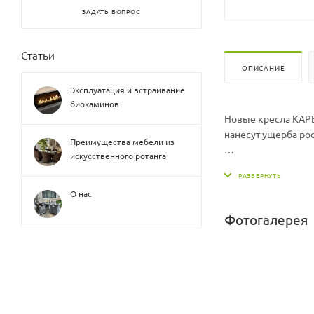
ЗАДАТЬ ВОПРОС
Статьи
ОПИСАНИЕ
Эксплуатация и встраивание
биокаминов
Новые кресла КАРЕЛ
нанесут ущерба рос
Преимущества мебели из
искусственного ротанга
Внутренняя часть 
Сварочные швы тщ
О нас
Эстетически мебель
Фотогалерея
Кресло ШхГхВ (см):
Материал: Каркас -
Материал подушки:
Толщина подушки с
Подушка в комплек