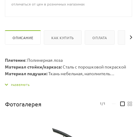
отличаться от цен в розничных магазинах
ОПИСАНИЕ
КАК КУПИТЬ
ОПЛАТА
ВИДЕ
Плетение
: Полимерная лоза
Материал стойки/каркаса:
Сталь с порошковой покраской
Материал подушки:
Ткань мебельная, наполнитель
холлофайбер
Ширина х глубина х высота стойки (см):
116х116х215
Ширина х глубина х высота корзины (см):
96х71х130
Ширина х глубина посадки корзины с учетом подушки (см):
Фотогалерея
1/1
—
72х68
Вес стойки, кг:
19,5
Максимальная нагрузка, кг:
150
Цвет подушек может меняться