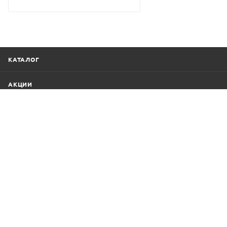
КАТАЛОГ
АКЦИИ
КОМПАНИЯ
ИНФОРМАЦИЯ
+7 (8652) 47-87-60
rotango.shop@gmail.com
г.Ставрополь, ул. 1-я Промышленная ул.,
5Б