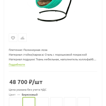
Плетение: Полимерная лоза
Материал стойки/каркаса: Сталь с порошковой покраской
Материал подушки: Ткань мебельная, наполнитель холлофайбер
Ширина х глубина х высота стойки (см): 116х116х215
Подробности
Ширина х глубина х высота корзины (см): 96х71х130
Ширина х глубина посадки корзины с учетом подушки (см):
72х68
48 700
₽
/шт
Вес стойки, кг: 19,5
Максимальная нагрузка, кг:150
Цена указана без учета НДС
Цвет
—
Бирюзовый
Цвет подушек может меняться