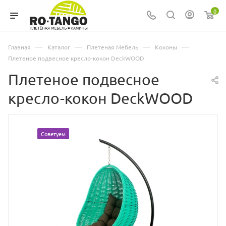
0
—
—
—
—
Главная
Каталог
Плетеная Мебель
Коконы
Плетеное подвесное кресло-кокон DeckWOOD
Плетеное подвесное
кресло-кокон DeckWOOD
Советуем