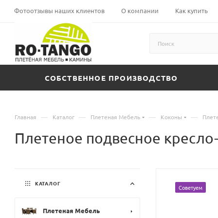
Фотоотзывы наших клиентов
О компании
Как купить
СОБСТВЕННОЕ ПРОИЗВОДСТВО
—
—
—
—
Главная
Каталог
Плетеная Мебель
Коконы
Плет
Плетеное подвесное кресл
КАТАЛОГ
Советуем
Плетеная Мебель