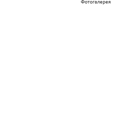
Фотогалерея
Максимальная нагр
Цвет подушек мож