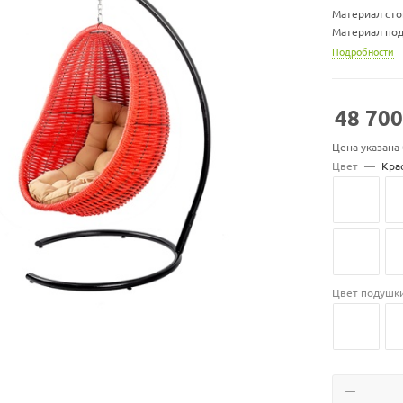
Материал сто
Материал под
Ширина х глу
Подробности
Ширина х глу
Ширина х глу
Вес стойки, кг
48 700
Максимальная 
Цена указана
Цвет подуше
Цвет
—
Кра
Цвет подушк