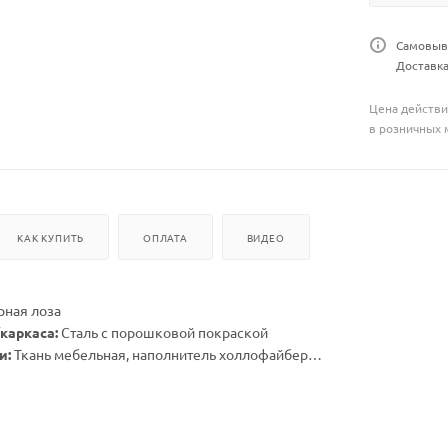
Самовыво
Доставка
Цена действи
в розничных 
КАК КУПИТЬ
ОПЛАТА
ВИДЕО
рная лоза
каркаса:
Сталь с порошковой покраской
и:
Ткань мебельная, наполнитель холлофайбер
х высота стойки (см):
116х116х215
х высота корзины (см):
96х71х130
посадки корзины с учетом подушки (см):
72х68
5