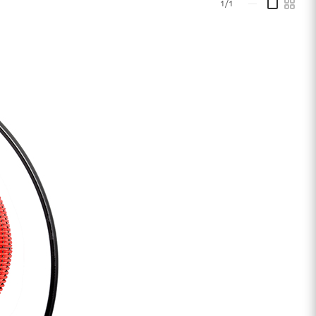
1/1
—