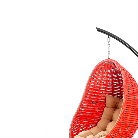
узка, кг:
150
ет меняться