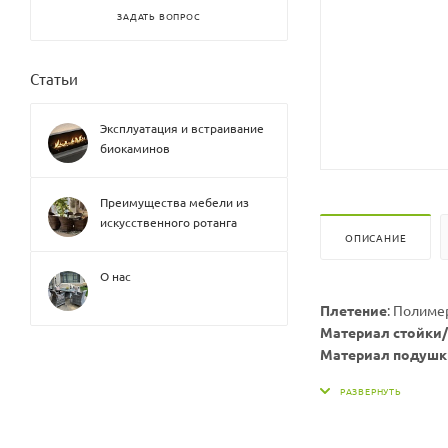
ЗАДАТЬ ВОПРОС
Статьи
Эксплуатация и встраивание
биокаминов
Преимущества мебели из
искусственного ротанга
ОПИСАНИЕ
О нас
Плетение
: Полиме
Материал стойки/
Материал подушк
Ширина х глубина 
Ширина х глубина 
Ширина х глубина 
Вес стойки, кг:
19,