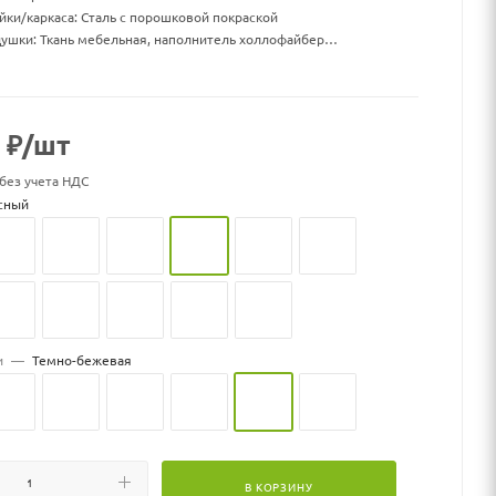
йки/каркаса: Сталь с порошковой покраской
ушки: Ткань мебельная, наполнитель холлофайбер
бина х высота стойки (см): 116х116х215
бина х высота корзины (см): 96х71х130
бина посадки корзины с учетом подушки (см): 72х68
: 19,5
₽
/шт
нагрузка, кг:150
 без учета НДС
к может меняться
сный
и
—
Темно-бежевая
В КОРЗИНУ