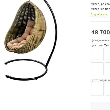
Материал сто
Материал под
Ширина х глу
Подробности
Ширина х глу
Ширина х глу
Вес стойки, кг
48 700
Максимальная 
Цена указана
Цвет подуше
Цвет
—
Тем
Цвет подушк