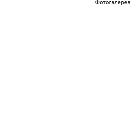
Фотогалерея
Максимальная нагр
Цвет подушек мож