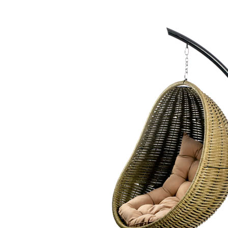
узка, кг:
150
ет меняться