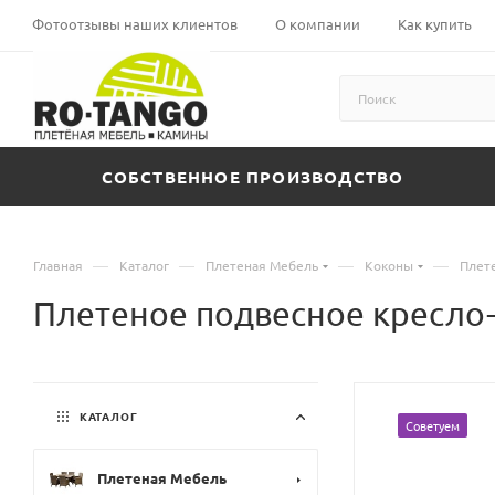
Фотоотзывы наших клиентов
О компании
Как купить
СОБСТВЕННОЕ ПРОИЗВОДСТВО
—
—
—
—
Главная
Каталог
Плетеная Мебель
Коконы
Плет
Плетеное подвесное кресл
КАТАЛОГ
Советуем
Плетеная Мебель