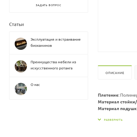
ЗАДАТЬ ВОПРОС
Статьи
Эксплуатация и встраивание
биокаминов
Преимущества мебели из
искусственного ротанга
ОПИСАНИЕ
О нас
Плетение
: Полиме
Материал стойки/
Материал подушк
Ширина х глубина 
Ширина х глубина 
Ширина х глубина 
Вес стойки, кг:
19,