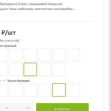
йки/каркаса: Сталь с порошковой покраской
ушки: Ткань мебельная, наполнитель холлофайбер
бина х высота стойки (см): 116х116х215
бина х высота корзины (см): 96х71х130
бина посадки корзины с учетом подушки (см): 72х68
: 19,5
₽
/шт
нагрузка, кг:150
 без учета НДС
к может меняться
но-зеленый
и
—
Темно-бежевая
В КОРЗИНУ