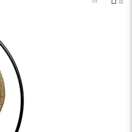
1/1
—