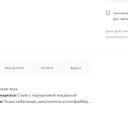
Самовыво
Доставка
Цена действи
в розничных 
КАК КУПИТЬ
ОПЛАТА
ВИДЕО
рная лоза
каркаса:
Сталь с порошковой покраской
и:
Ткань мебельная, наполнитель холлофайбер
х высота стойки (см):
116х116х215
х высота корзины (см):
96х71х130
посадки корзины с учетом подушки (см):
72х68
5