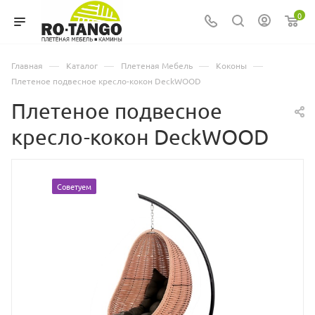
0
—
—
—
—
Главная
Каталог
Плетеная Мебель
Коконы
Плетеное подвесное кресло-кокон DeckWOOD
Плетеное подвесное
кресло-кокон DeckWOOD
Советуем