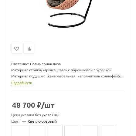
Плетение: Полимерная лоза
Материал стойки/каркаса: Сталь с порошковой покраской
Материал подушки: Ткань мебельная, наполнитель холлофайбер
Ширина х глубина х высота стойки (см): 116х116х215
Подробности
Ширина х глубина х высота корзины (см): 96х71х130
Ширина х глубина посадки корзины с учетом подушки (см):
72х68
48 700
₽
/шт
Вес стойки, кг: 19,5
Максимальная нагрузка, кг:150
Цена указана без учета НДС
Цвет
—
Светло-розовый
Цвет подушек может меняться