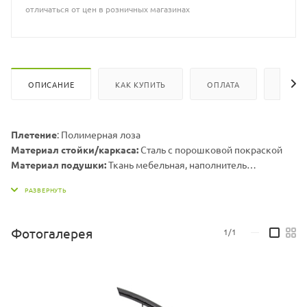
отличаться от цен в розничных магазинах
ОПИСАНИЕ
КАК КУПИТЬ
ОПЛАТА
ВИДЕ
Плетение
: Полимерная лоза
Материал стойки/каркаса:
Сталь с порошковой покраской
Материал подушки:
Ткань мебельная, наполнитель
холлофайбер
Ширина х глубина х высота стойки (см):
116х116х215
Ширина х глубина х высота корзины (см):
96х71х130
Ширина х глубина посадки корзины с учетом подушки (см):
Фотогалерея
1/1
—
72х68
Вес стойки, кг:
19,5
Максимальная нагрузка, кг:
150
Цвет подушек может меняться