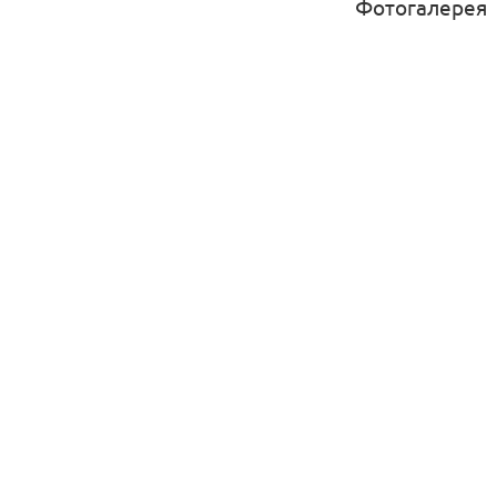
Фотогалерея
Максимальная нагр
Цвет подушек мож