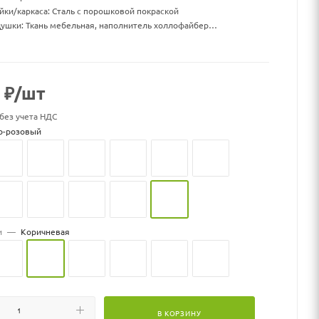
йки/каркаса: Сталь с порошковой покраской
ушки: Ткань мебельная, наполнитель холлофайбер
бина х высота стойки (см): 116х116х215
бина х высота корзины (см): 96х71х130
бина посадки корзины с учетом подушки (см): 72х68
: 19,5
₽
/шт
нагрузка, кг:150
 без учета НДС
к может меняться
о-розовый
и
—
Коричневая
В КОРЗИНУ