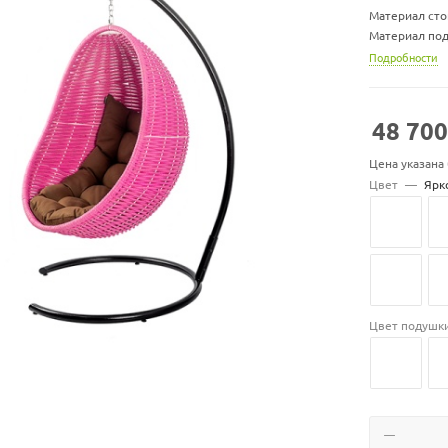
Материал сто
Материал под
Ширина х глу
Подробности
Ширина х глу
Ширина х глу
Вес стойки, кг
48 700
Максимальная 
Цена указана
Цвет подуше
Цвет
—
Ярк
Цвет подушк