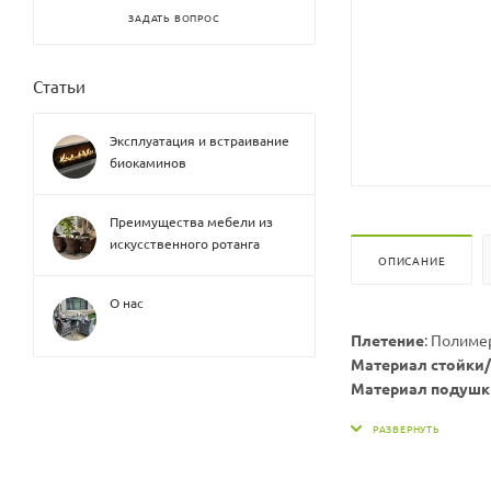
ЗАДАТЬ ВОПРОС
Статьи
Эксплуатация и встраивание
биокаминов
Преимущества мебели из
искусственного ротанга
ОПИСАНИЕ
О нас
Плетение
: Полиме
Материал стойки/
Материал подушк
Ширина х глубина 
Ширина х глубина 
Ширина х глубина 
Вес стойки, кг:
19,