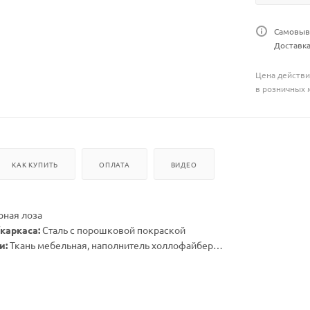
Самовыво
Доставка
Цена действи
в розничных 
КАК КУПИТЬ
ОПЛАТА
ВИДЕО
рная лоза
каркаса:
Сталь с порошковой покраской
и:
Ткань мебельная, наполнитель холлофайбер
х высота стойки (см):
116х116х215
х высота корзины (см):
96х71х130
посадки корзины с учетом подушки (см):
72х68
5