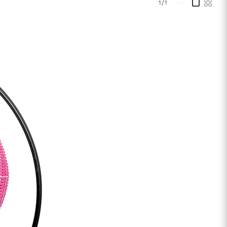
1/1
—