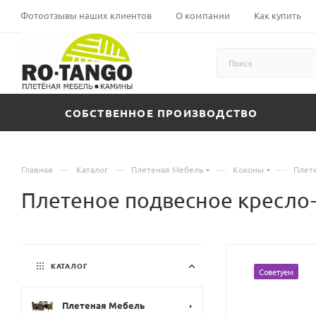
Фотоотзывы наших клиентов
О компании
Как купить
СОБСТВЕННОЕ ПРОИЗВОДСТВО
—
—
—
—
Главная
Каталог
Плетеная Мебель
Коконы
Плет
Плетеное подвесное кресл
КАТАЛОГ
Советуем
Плетеная Мебель