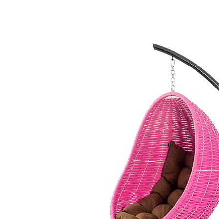
узка, кг:
150
ет меняться