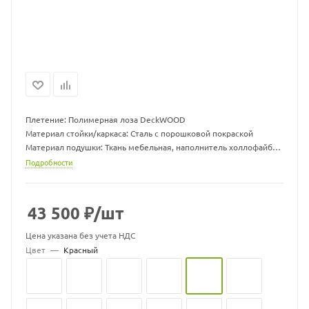
Плетение: Полимерная лоза DeckWOOD
Материал стойки/каркаса: Сталь с порошковой покраской
Материал подушки: Ткань мебельная, наполнитель холлофайбер
Размер гамака ДхШхВ, мм: 960 х 1300 х 710
Подробности
Размер подушки ДхШхВ, мм: 1000 х 1000 х 70
Вес гамака, кг: 15
Вес стойки, кг: 19,5
43 500
₽
/шт
Максимальная нагрузка, кг: 150
Цвет подушек может меняться
Цена указана без учета НДС
Цвет
—
Красный