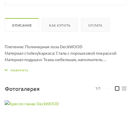
ОПИСАНИЕ
КАК КУПИТЬ
ОПЛАТА
Плетение: Полимерная лоза DeckWOOD
Материал стойки/каркаса: Сталь с порошковой покраской
Материал подушки: Ткань мебельная, наполнитель
холлофайбер
Размер гамака ДхШхВ, мм: 960 х 1300 х 710
Размер подушки ДхШхВ, мм: 1000 х 1000 х 70
Вес гамака, кг: 15
Фотогалерея
1/1
—
Вес стойки, кг: 19,5
Максимальная нагрузка, кг: 150
Цвет подушек может меняться