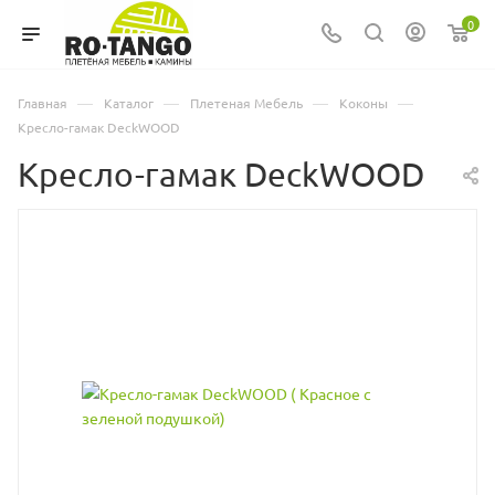
0
—
—
—
—
Главная
Каталог
Плетеная Мебель
Коконы
Кресло-гамак DeckWOOD
Кресло-гамак DeckWOOD