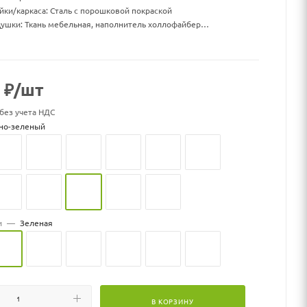
йки/каркаса: Сталь с порошковой покраской
ушки: Ткань мебельная, наполнитель холлофайбер
а ДхШхВ, мм: 960 х 1300 х 710
ки ДхШхВ, мм: 1000 х 1000 х 70
: 15
: 19,5
₽
/шт
нагрузка, кг: 150
к может меняться
 без учета НДС
но-зеленый
и
—
Зеленая
В КОРЗИНУ