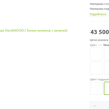
Материал сто
Материал под
Размер гамак
Подробности
Размер подуш
Вес гамака, кг
Вес стойки, кг
43 500
Максимальная 
Цвет подуше
Цена указана
Цвет
—
Тем
Цвет подушк