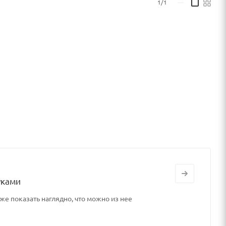
1/1
—
уками
же показать наглядно, что можно из нее