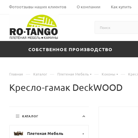
Фотоотзывы наших клиентов
О компании
Как купить
СОБСТВЕННОЕ ПРОИЗВОДСТВО
—
—
—
—
Главная
Каталог
Плетеная Мебель
Коконы
Крес
Кресло-гамак DeckWOOD
КАТАЛОГ
Плетеная Мебель