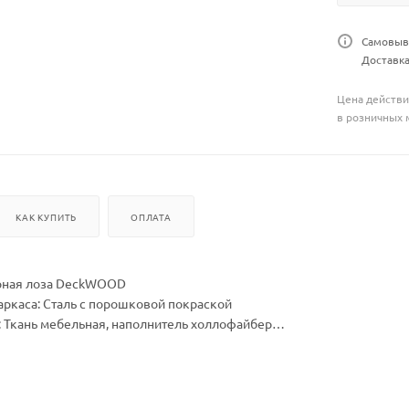
Самовыво
Доставка
Цена действи
в розничных 
КАК КУПИТЬ
ОПЛАТА
рная лоза DeckWOOD
аркаса: Сталь с порошковой покраской
 Ткань мебельная, наполнитель холлофайбер
В, мм: 960 х 1300 х 710
ШхВ, мм: 1000 х 1000 х 70