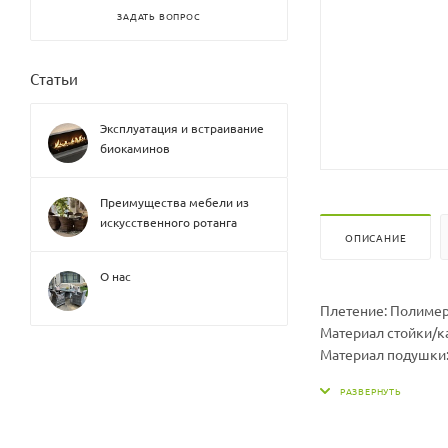
ЗАДАТЬ ВОПРОС
Статьи
Эксплуатация и встраивание
биокаминов
Преимущества мебели из
искусственного ротанга
ОПИСАНИЕ
О нас
Плетение: Полиме
Материал стойки/к
Материал подушки:
Размер гамака ДхШх
Размер подушки Дх
Вес гамака, кг: 15
Вес стойки, кг: 19,5