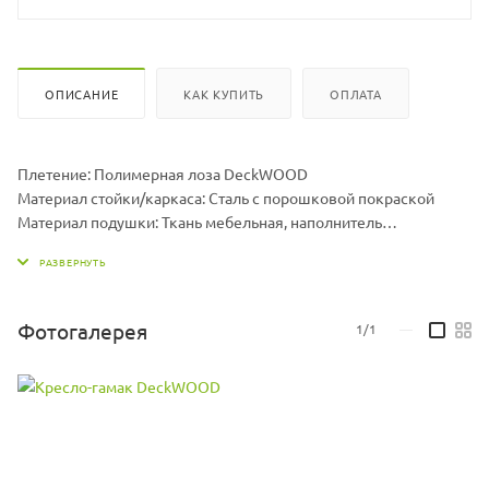
ОПИСАНИЕ
КАК КУПИТЬ
ОПЛАТА
Плетение: Полимерная лоза DeckWOOD
Материал стойки/каркаса: Сталь с порошковой покраской
Материал подушки: Ткань мебельная, наполнитель
холлофайбер
Размер гамака ДхШхВ, мм: 960 х 1300 х 710
Размер подушки ДхШхВ, мм: 1000 х 1000 х 70
Вес гамака, кг: 15
Фотогалерея
1/1
—
Вес стойки, кг: 19,5
Максимальная нагрузка, кг: 150
Цвет подушек может меняться