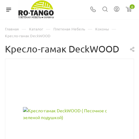
0
—
—
—
—
Главная
Каталог
Плетеная Мебель
Коконы
Кресло-гамак DeckWOOD
Кресло-гамак DeckWOOD