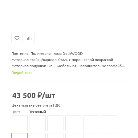
Плетение: Полимерная лоза DeckWOOD
Материал стойки/каркаса: Сталь с порошковой покраской
Материал подушки: Ткань мебельная, наполнитель холлофайбер
Размер гамака ДхШхВ, мм: 960 х 1300 х 710
Подробности
Размер подушки ДхШхВ, мм: 1000 х 1000 х 70
Вес гамака, кг: 15
Вес стойки, кг: 19,5
43 500
₽
/шт
Максимальная нагрузка, кг: 150
Цвет подушек может меняться
Цена указана без учета НДС
Цвет
—
Песочный